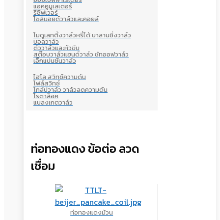
แอคคูมูเลเตอร์
รีซีฟเวอร์
โซลินอยด์วาล์วและคอยล์
โมดูเลทติ้งวาล์วหรี่ได้ บาลานซิ่งวาล์ว
บอลวาล์ว
ตัววาล์วและหัวขับ
สต๊อบวาล์วแฮนด์วาล์ว ชัทออฟวาล์ว
เอ็กแปนชั่นวาล์ว
ไฮโล สวิทซ์ความดัน
โฟล์สวิทซ์
โกล์ปวาล์ว วาล์วลดความดัน
โรตาล็อค
แบลงเกตวาล์ว
ท่อทองแดง ข้อต่อ ลวด
เชื่อม
ท่อทองแดงม้วน