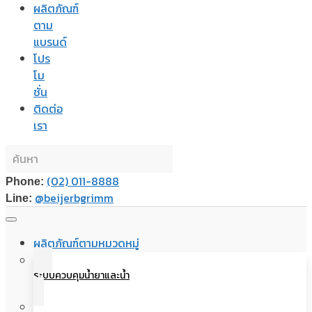
ผลิตภัณฑ์
ตาม
แบรนด์
โปร
โม
ชั่น
ติดต่อ
เรา
(02) 011-8888
Phone:
@beijerbgrimm
Line:
ผลิตภัณฑ์ตามหมวดหมู่
ระบบควบคุมน้ำยาและน้ำ