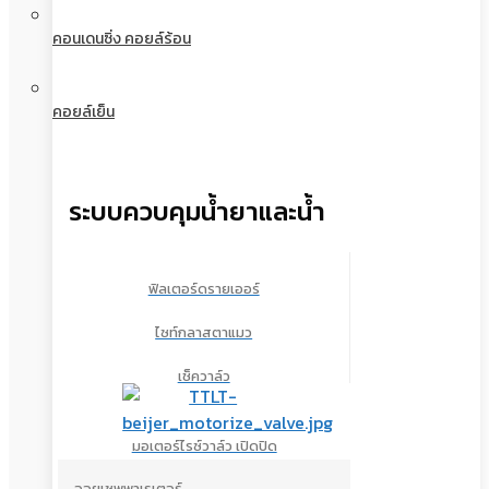
คอนเดนซิ่ง คอยล์ร้อน
คอยล์เย็น
ระบบควบคุมน้ำยาและน้ำ
ฟิลเตอร์ดรายเออร์
ไซท์กลาสตาแมว
เช็ควาล์ว
มอเตอร์ไรซ์วาล์ว เปิดปิด
ออยเซพพาเรเตอร์