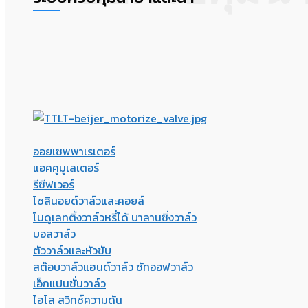
ออยเซพพาเรเตอร์
แอคคูมูเลเตอร์
รีซีฟเวอร์
โซลินอยด์วาล์วและคอยล์
โมดูเลทติ้งวาล์วหรี่ได้ บาลานซิ่งวาล์ว
บอลวาล์ว
ตัววาล์วและหัวขับ
สต๊อบวาล์วแฮนด์วาล์ว ชัทออฟวาล์ว
เอ็กแปนชั่นวาล์ว
ไฮโล สวิทซ์ความดัน