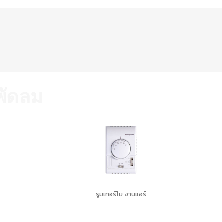
พัดลม
รูมเทอร์โม งานแอร์