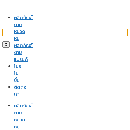
ผลิตภัณฑ์
ตาม
หมวด
หมู่
ผลิตภัณฑ์
X
ตาม
แบรนด์
โปร
โม
ชั่น
ติดต่อ
เรา
ผลิตภัณฑ์
ตาม
หมวด
หมู่