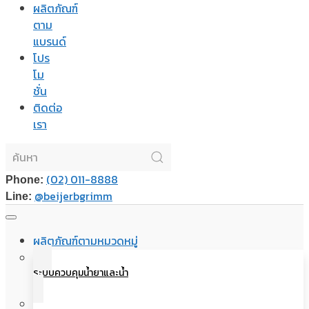
ผลิตภัณฑ์
ตาม
แบรนด์
โปร
โม
ชั่น
ติดต่อ
เรา
(02) 011-8888
Phone:
@beijerbgrimm
Line:
ผลิตภัณฑ์ตามหมวดหมู่
ระบบควบคุมน้ำยาและน้ำ