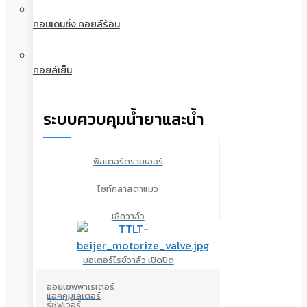
คอนเดนซิ่ง คอยล์ร้อน
คอยล์เย็น
ระบบควบคุมน้ำยาและน้ำ
ฟิลเตอร์ดรายเออร์
ไซท์กลาสตาแมว
เช็ควาล์ว
มอเตอร์ไรซ์วาล์ว เปิดปิด
ออยเซพพาเรเตอร์
แอคคูมูเลเตอร์
รีซีฟเวอร์