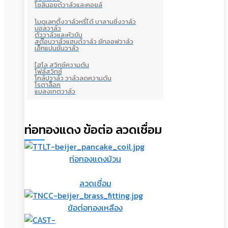
โซลินอยด์วาล์วและคอยล์
โมดูเลทติ้งวาล์วหรี่ได้ บาลานซิ่งวาล์ว
บอลวาล์ว
ตัววาล์วและหัวขับ
สต๊อบวาล์วแฮนด์วาล์ว ชัทออฟวาล์ว
เอ็กแปนชั่นวาล์ว
ไฮโล สวิทซ์ความดัน
โฟล์สวิทซ์
โกล์ปวาล์ว วาล์วลดความดัน
โรตาล็อค
แบลงเกตวาล์ว
ท่อทองแดง ข้อต่อ ลวดเชื่อม
ท่อทองแดงม้วน
ลวดเชื่อม
ข้อต่อทองเหลือง