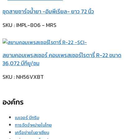
ชุดสายชาร์จน้ำยา -อิมพีเรียล- ยาว 72 นิ้ว
SKU : IMPL-806 - MRS
สยามคอมเพรสเซอร์ คอมเพรสเซอร์โรตารี่ R-22 ขนาด
36,072 บีทียู/ชม
SKU : NH56VXBT
องค์กร
เบเจอร์ บีกริม
การจัดจำหน่ายในไทย
เครือข่ายในอาเซียน