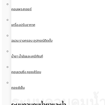
คอมเพรสเซอร์
เครื่องปรับอากาศ
ฉนวน รางครอบ อุปกรณ์ติดตั้ง
น้ำยา น้ำมันและเคมีภัณฑ์
คอนเดนซิ่ง คอยล์ร้อน
คอยล์เย็น
ระบบควบคุมน้
ระบบควบคุมน้ำยาและน้ำ