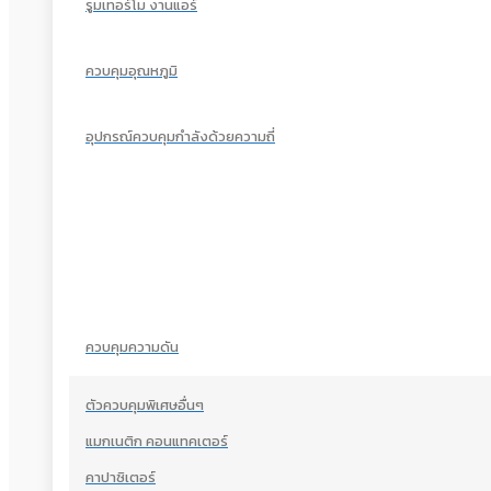
รูมเทอร์โม งานแอร์
ควบคุมอุณหภูมิ
อุปกรณ์ควบคุมกำลังด้วยความถี่
ควบคุมความดัน
ตัวควบคุมพิเศษอื่นๆ
แมกเนติก คอนแทคเตอร์
คาปาซิเตอร์