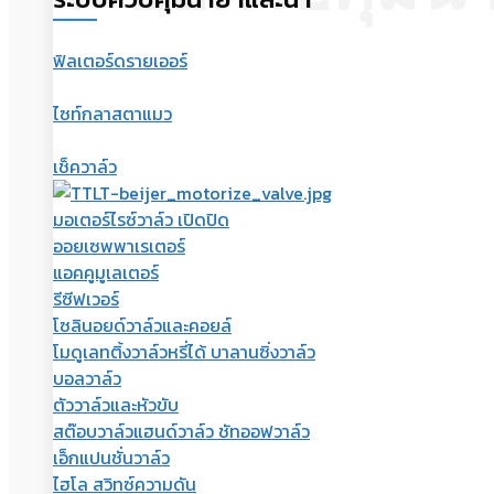
ฟิลเตอร์ดรายเออร์
ไซท์กลาสตาแมว
เช็ควาล์ว
มอเตอร์ไรซ์วาล์ว เปิดปิด
ออยเซพพาเรเตอร์
แอคคูมูเลเตอร์
รีซีฟเวอร์
โซลินอยด์วาล์วและคอยล์
โมดูเลทติ้งวาล์วหรี่ได้ บาลานซิ่งวาล์ว
บอลวาล์ว
ตัววาล์วและหัวขับ
สต๊อบวาล์วแฮนด์วาล์ว ชัทออฟวาล์ว
เอ็กแปนชั่นวาล์ว
ไฮโล สวิทซ์ความดัน