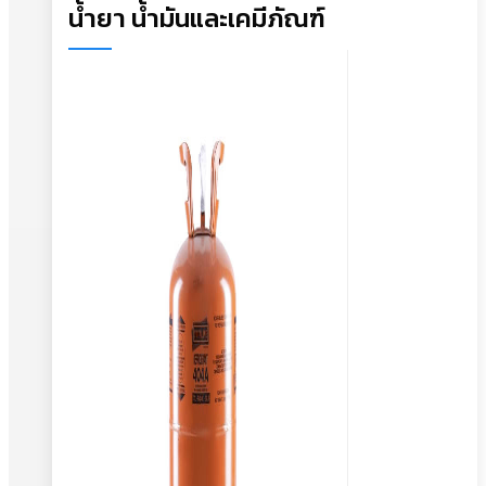
น้ำยา น้ำมันและเคมีภัณฑ์