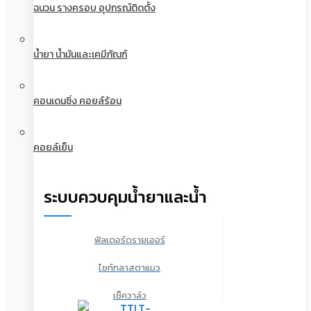
ฉนวน รางครอบ อุปกรณ์ติดตั้ง
น้ำยา น้ำมันและเคมีภัณฑ์
คอนเดนซิ่ง คอยล์ร้อน
คอยล์เย็น
ระบบควบคุมน้ำยาและน้ำ
ฟิลเตอร์ดรายเออร์
ไซท์กลาสตาแมว
เช็ควาล์ว