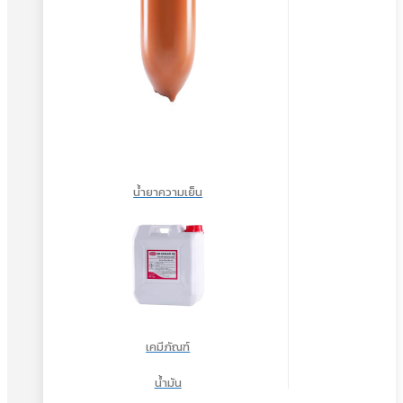
น้ำยาความเย็น
เคมีภัณฑ์
น้ำมัน