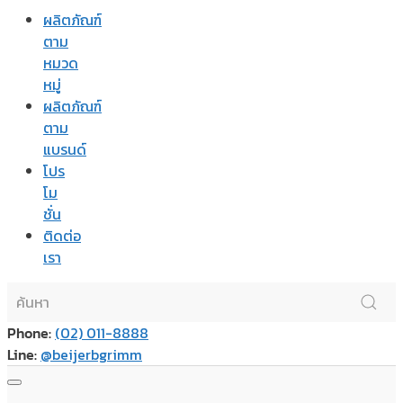
ผลิตภัณฑ์
ตาม
หมวด
หมู่
ผลิตภัณฑ์
ตาม
แบรนด์
โปร
โม
ชั่น
ติดต่อ
เรา
Phone:
(02) 011-8888
Line:
@beijerbgrimm