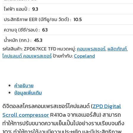
ไฟฟ้า แอมป์ :
9.3
ประสิทธิภาพ EER (บีทียู/ชม วัตต์) :
10.5
ความจุ (ซีซี/รอบ) :
63
น้ำหนัก (กก.) :
45.3
รหัสสินค้า:
ZPD67KCE TFD
หมวดหมู่:
คอมเพรสเซอร์
,
ผลิตภัณฑ์
,
โคปแลนด์ คอมเพรสเซอร์
ป้ายกำกับ:
Copeland
คำอธิบาย
ข้อมูลเพิ่มเติม
ดิจิตอลสโครลคอมเพรสเซอร์โคปแลนด์ (
ZPD Digital
Scroll compressor
R410a จากเอเมอร์สัน) สามารถ
ทำให้การปรับขนาดความเย็นเป็นไปอย่างราบเรียบจนถึง
10% ทำให้การใช้งานมีความประหยัด และมีประสิทธิภาพ