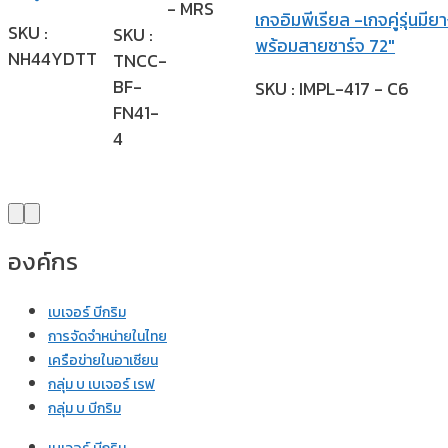
- MRS
เกจอิมพีเรียล -เกจคู่รุ่นมียา
SKU :
SKU :
พร้อมสายชาร์จ 72″
NH44YDTT
TNCC-
BF-
SKU : IMPL-417 - C6
FN41-
4
องค์กร
เบเจอร์ บีกริม
การจัดจำหน่ายในไทย
เครือข่ายในอาเซียน
กลุ่ม บ เบเจอร์ เรฟ
กลุ่ม บ บีกริม