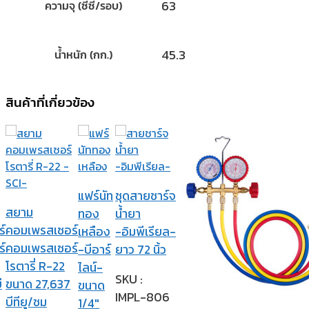
63
ความจุ (ซีซี/รอบ)
45.3
น้ำหนัก (กก.)
สินค้าที่เกี่ยวข้อง
แฟร์นัท
ชุดสายชาร์จ
สยาม
ทอง
น้ำยา
์
คอมเพรสเซอร์
เหลือง
-อิมพีเรียล-
์
คอมเพรสเซอร์
-บีอาร์
ยาว 72 นิ้ว
โรตารี่ R-22
ไลน์-
SKU :
ี
ขนาด 27,637
ขนาด
IMPL-806
บีทียู/ชม
1/4″