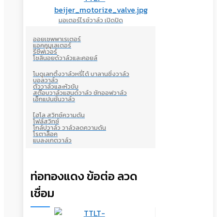
มอเตอร์ไรซ์วาล์ว เปิดปิด
ออยเซพพาเรเตอร์
แอคคูมูเลเตอร์
รีซีฟเวอร์
โซลินอยด์วาล์วและคอยล์
โมดูเลทติ้งวาล์วหรี่ได้ บาลานซิ่งวาล์ว
บอลวาล์ว
ตัววาล์วและหัวขับ
สต๊อบวาล์วแฮนด์วาล์ว ชัทออฟวาล์ว
เอ็กแปนชั่นวาล์ว
ไฮโล สวิทซ์ความดัน
โฟล์สวิทซ์
โกล์ปวาล์ว วาล์วลดความดัน
โรตาล็อค
แบลงเกตวาล์ว
ท่อทองแดง ข้อต่อ ลวด
เชื่อม