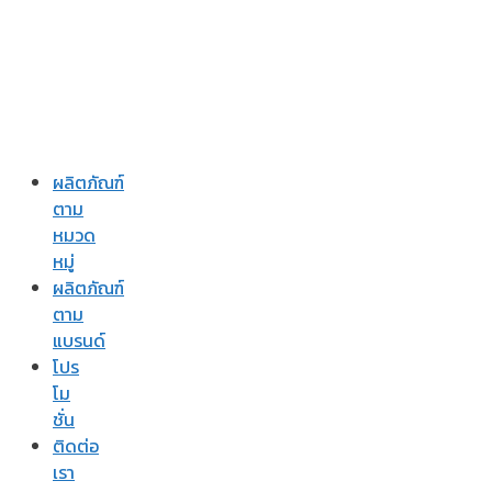
ผลิตภัณฑ์
ตาม
หมวด
หมู่
ผลิตภัณฑ์
ตาม
แบรนด์
โปร
โม
ชั่น
ติดต่อ
เรา