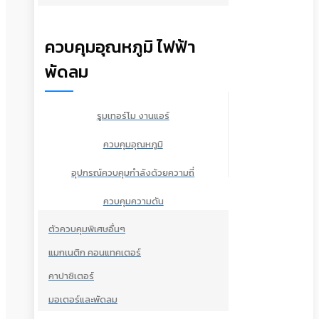
ควบคุมอุณหภูมิ ไฟฟ้า
พัดลม
รูมเทอร์โม งานแอร์
ควบคุมอุณหภูมิ
อุปกรณ์ควบคุมกำลังด้วยความถี่
ควบคุมความดัน
ตัวควบคุมพิเศษอื่นๆ
แมกเนติก คอนแทคเตอร์
คาปาซิเตอร์
มอเตอร์และพัดลม