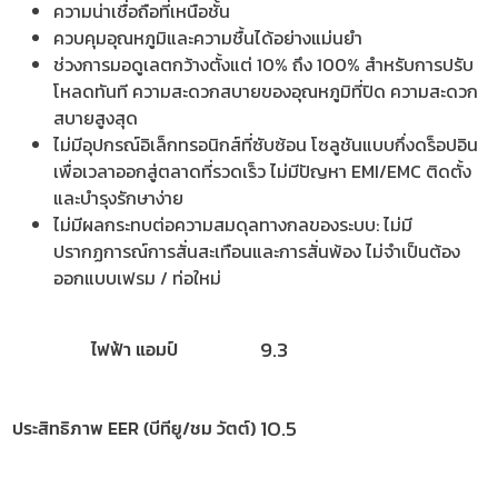
ความน่าเชื่อถือที่เหนือชั้น
ควบคุมอุณหภูมิและความชื้นได้อย่างแม่นยำ
ช่วงการมอดูเลตกว้างตั้งแต่ 10% ถึง 100% สำหรับการปรับ
โหลดทันที ความสะดวกสบายของอุณหภูมิที่ปิด ความสะดวก
สบายสูงสุด
ไม่มีอุปกรณ์อิเล็กทรอนิกส์ที่ซับซ้อน โซลูชันแบบกึ่งดร็อปอิน
เพื่อเวลาออกสู่ตลาดที่รวดเร็ว ไม่มีปัญหา EMI/EMC ติดตั้ง
และบำรุงรักษาง่าย
ไม่มีผลกระทบต่อความสมดุลทางกลของระบบ: ไม่มี
ปรากฏการณ์การสั่นสะเทือนและการสั่นพ้อง ไม่จำเป็นต้อง
ออกแบบเฟรม / ท่อใหม่
9.3
ไฟฟ้า แอมป์
10.5
ประสิทธิภาพ EER (บีทียู/ชม วัตต์)