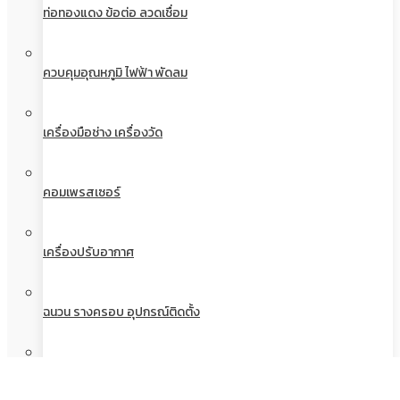
ท่อทองแดง ข้อต่อ ลวดเชื่อม
ควบคุมอุณหภูมิ ไฟฟ้า พัดลม
เครื่องมือช่าง เครื่องวัด
คอมเพรสเซอร์
เครื่องปรับอากาศ
ฉนวน รางครอบ อุปกรณ์ติดตั้ง
น้ำยา น้ำมันและเคมีภัณฑ์