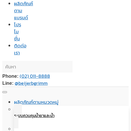
ผลิตภัณฑ์
ตาม
แบรนด์
โปร
โม
ชั่น
ติดต่อ
เรา
(02) 011-8888
Phone:
@beijerbgrimm
Line:
ผลิตภัณฑ์ตามหมวดหมู่
ระบบควบคุมน้ำยาและน้ำ