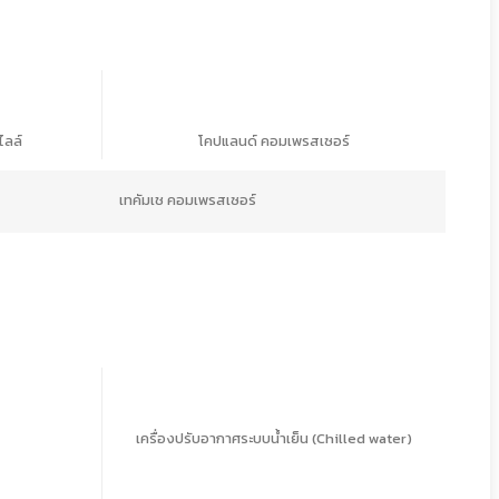
ไลล์
โคปแลนด์ คอมเพรสเซอร์
เทคัมเช คอมเพรสเซอร์
้อมูลบริษัท
ริษัท เบเจอร์ บี.กริม (ประเทศไทย) จำกัด
ั้น 7 อาคาร ดร. เกฮาร์ด ลิงค์ 5 ถนนกรุงเทพกรีฑา แขวงหัวหมาก
ขตบางกะปิ กรุงเทพฯ 10240
เครื่องปรับอากาศระบบน้ำเย็น (Chilled water)
hone:
(02) 011-8888
ax:
(02) 011-8805-6
mail:
sales@beijerrefthai.com