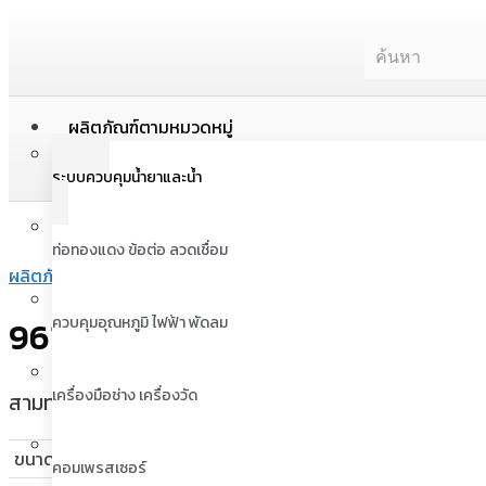
ผลิตภัณฑ์ตามหมวดหมู่
ระบบควบคุมน้ำยาและน้ำ
ท่อทองแดง ข้อต่อ ลวดเชื่อม
ผลิตภัณฑ์
/
ท่อทองแดง ข้อต่อ ลวดเชื่อม
/
ข้อต่อทองแดง Nibco
ควบคุมอุณหภูมิ ไฟฟ้า พัดลม
9611 ข้อต่อสามทางทองแดง -นิปโก
เครื่องมือช่าง เครื่องวัด
สามทางทองแดงนิปโก (9611: Tee) รุ่น NBCO-SCT-010 
ขนาด C นิ้ว :
23/32
คอมเพรสเซอร์