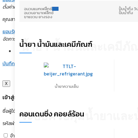
ตั้งค่าความเป็นส่วนตัว
ฉนวนแมกเฟล็กซ์
ใหม่
ปั้มน้ำทิ้ง ว
ฉนวนอามาเฟล็กซ์
ปั้มน้ำทิ้ง
ขาแขวน ยางรอง
คุณสามารถเลือกการตั้งค่าคุกกี้โดยเปิด/ปิด คุกกี้ในแต่ละประเภทได้ต
ยอมรับทั้งหมด
จัดการความเป็นส่วนตัว
น้ำยา น้ำมันและเคมีภัณฑ์
น้ำยา น้ำมันและเคมีภั
เปิดใช้งานตลอด
บันทึกการตั้งค่า
X
น้ำยาความเย็น
เข้าสู่ระบบ
ชื่อผู้ใช้หรือที่อยู่อีเมล
*
คอนเดนซิ่ง คอยล์ร้อน
ระบบควบคุมน้ำยาและน
รหัสผ่าน
*
จำฉันไว้
เข้าสู่ระบบ