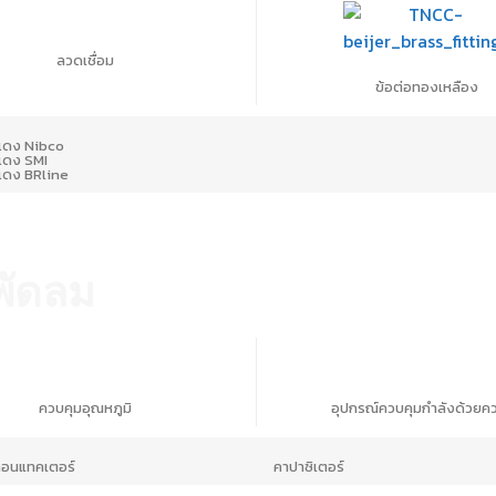
ลวดเชื่อม
ข้อต่อทองเหลือง
ทียู/ชม
แดง Nibco
แดง SMI
แดง BRline
ีทียู/ชม
พัดลม
ควบคุมอุณหภูมิ
อุปกรณ์ควบคุมกำลังด้วยควา
คอนแทคเตอร์
คาปาซิเตอร์
560-CB