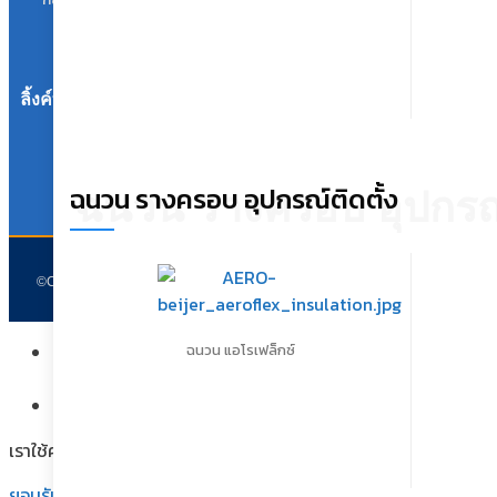
ดาวน์โหลด
บทความ
ลิ้งค์ที่มีประโยชน์
ฉนวน รางครอบ อุปกรณ์ติดตั้ง
ฉนวน รางครอบ อุปกรณ์
©Copyright 2002-2021 All rights reserved
ฉนวน แอโรเฟล็กซ์
Assign a menu in Theme Options > Menus
เราใช้คุกกี้เพื่อพัฒนาประสิทธิภาพ และประสบการณ์ที่ดีในการใช้เว็
ยอมรับ