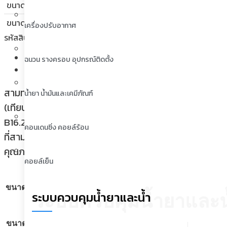
ขนาด F นิ้ว :
23/32
ขนาด G นิ้ว :
23/32
เครื่องปรับอากาศ
รหัสสินค้า:
NBCO-SCT-010
หมวดหมู่:
ข้อต่อทองแดง Nibco
,
ท่อทอ
คำอธิบาย
ฉนวน รางครอบ อุปกรณ์ติดตั้ง
ข้อมูลเพิ่มเติม
สามทางทองแดงนิปโก (9611: Nibco Tee CxCxC Wrot) ผล
น้ำยา น้ำมันและเคมีภัณฑ์
(เทียบปริมาณน้อยกว่า 0.25%) ตามมาตราฐานอเมริกัน A
B16.22 ขนาด วัสดุ และมาตราฐานการผลิตยังเป็นไปตาม MS
คอนเดนซิ่ง คอยล์ร้อน
ที่สามเป็นไปตามาตราฐาน NSF/ANSI 61) ทั้งนี้ ผลิตภัณฑ
คุณภาพ ISO 9001
คอยล์เย็น
23/32
ขนาด C นิ้ว
ระบบควบคุมน้ำยาและน้ำ
ระบบควบคุมน้ำยาและน
23/32
ขนาด F นิ้ว