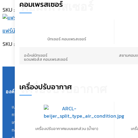
คอมเพรสเซอร์
คอมเพรสเซอร์
SKU : IMPL-425 - CB
แฟร์นัททองเหลือง -บีอาร์ไลน์- ขนาด 1/2″
บิทเซอร์ คอมเพรสเซอร์
SKU : TNCC-BF-FN41-8
อะไหล่บิทเซอร์
สยามคอมเพ
แดนฟอส์ส คอมเพรสเซอร์
เครื่องปรับอากาศ
เครื่องปรับอากาศ
องค์กร
ผลิตภัณฑ์และบริการ
เบเจอร์ บีกริม
ศูนย์ช่วยเหลือ
การจัดจำหน่ายในไทย
นโยบายความเป็นส่วนตัวสำหรับ
ลูกค้า
เครือข่ายในอาเซียน
นโยบายความเป็นส่วนตัวสำหรับคู่ค้า
เครื่องปรับอากาศแบบแยกส่วน (น้ำยา)
เคร
กลุ่ม บ เบเจอร์ เรฟ
ข้อกำหนดและเงื่อนไขในการขาย
กลุ่ม บ บีกริม