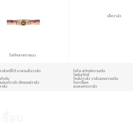
เช็ควาล์ว
ไซท์กลาสตาแมว
วาล์วหรี่ได้ บาลานซิ่งวาล์ว
ไฮโล สวิทซ์ความดัน
โฟล์สวิทซ์
หัวขับ
โกล์ปวาล์ว วาล์วลดความดัน
แฮนด์วาล์ว ชัทออฟวาล์ว
โรตาล็อค
วาล์ว
แบลงเกตวาล์ว
ีทียู/ชม
ชื่อม
บีทียู/ชม