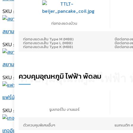
SKU : NH52VXBT
ท่อทองแดงม้วน
สยามคอมเพรสเซอร์ คอมเพรสเซอร์โรตารี่ R-22 ขนาด 33,131 บี
ท่อทองแดงเส้น Type M (M88)
ข้อต่อทอง
ท่อทองแดงเส้น Type L (M88)
ข้อต่อทอง
SKU : NH52YXCT
ท่อทองแดงเส้น Type K (M88)
ข้อต่อทอง
สยามคอมเพรสเซอร์ คอมเพรสเซอร์โรตารี่ R-22 ขนาด 29,514 บ
ควบคุมอุณหภูมิ ไฟฟ้า พัดลม
ควบคุมอุณหภูมิ ไฟฟ้า 
SKU : NH47YXCT
แฟร์นัททองเหลือง -บีอาร์ไลน์- ขนาด 5/16″
รูมเทอร์โม งานแอร์
SKU : TNCC-BF-FN41-5
ตัวควบคุมพิเศษอื่นๆ
แมกเนติก 
เกจอิมพีเรียล เกจคู่ พร้อมตาแมว ไม่รวมสายชาร์จ รุ่น IMPL-