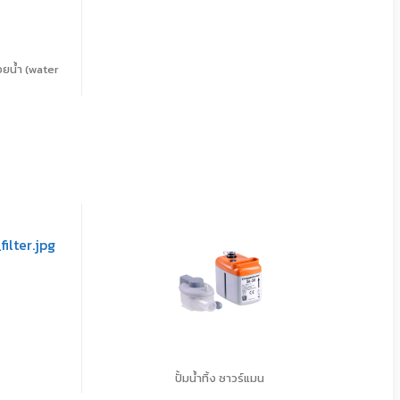
ineid:
@beijerbgrimm
วยน้ำ (water
ว
ปั้มน้ำทิ้ง ซาวร์แมน