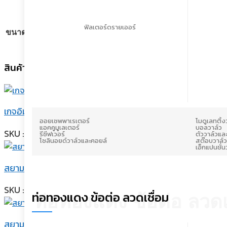
ฟิลเตอร์ดรายเออร์
23/32
ขนาด G นิ้ว
สินค้าที่เกี่ยวข้อง
เกจอิมพีเรียล เกจคู่ ไม่รวมสายชาร์จ รุ่น IMPL-495-CD
ออยเซพพาเรเตอร์
โมดูเลทติ้ง
แอคคูมูเลเตอร์
บอลวาล์ว
SKU : IMPL-495 - CD
รีซีฟเวอร์
ตัววาล์วและ
โซลินอยด์วาล์วและคอยล์
สต๊อบวาล์ว
เอ็กแปนชั่น
สยามคอมเพรสเซอร์ คอมเพรสเซอร์โรตารี่ R-22 ขนาด 28,217 บ
SKU : NH44VNWT
ท่อทองแดง ข้อต่อ ลวดเชื่อม
ท่อทองแดง ข้อต่อ ลวดเ
สยามคอมเพรสเซอร์ คอมเพรสเซอร์โรตารี่ R-22 ขนาด 33,008 