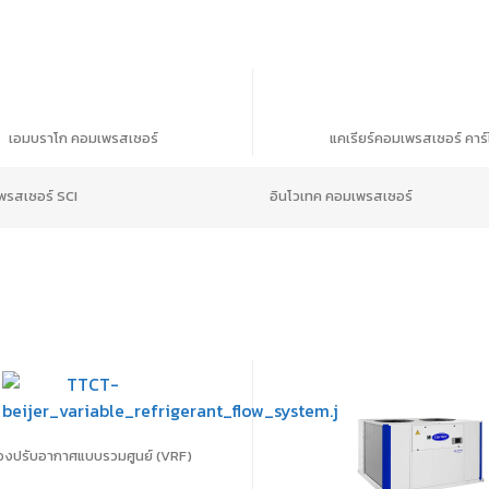
เอมบราโก คอมเพรสเซอร์
แคเรียร์คอมเพรสเซอร์ คาร์
รสเซอร์ SCI
อินโวเทค คอมเพรสเซอร์
ผลิตภัณฑ์และบริการ
ช่องทางติดต่อ
ข
บ
ผลิตภัณฑ์ตามหมวดหมู่
ติดต่อเรา
ช
ผลิตภัณฑ์ตามแบรนด์
ร่วมงานกับเรา
เ
โปรโมชั่น
P
ื่องปรับอากาศแบบรวมศูนย์ (VRF)
F
โซเชียลคอนเนค
E