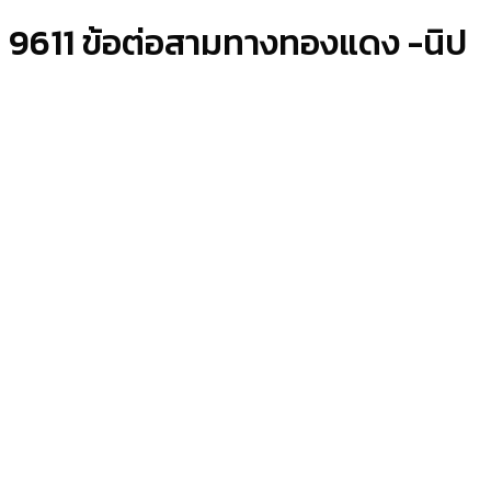
9611 ข้อต่อสามทางทองแดง -นิป
โก- ขนาด 2-1/8″ x 2-1/8″ x 7/8″
สามทางทองแดงนิปโก (9611: Tee) รุ่น NBCO-SCTRD-
218X078 ขนาดภายนอก 2 1/8″ x 2 1/8″ x 7/8″
ขนาด C นิ้ว :
7/16
ขนาด F นิ้ว :
7/16
ขนาด G นิ้ว :
1 1/4
รหัสสินค้า:
NBCO-SCTRD-218X078
หมวดหมู่:
ข้อต่อทองแดง
Nibco
,
ท่อทองแดง ข้อต่อ ลวดเชื่อม
,
ผลิตภัณฑ์
ป้ายกำกับ:
Nibco