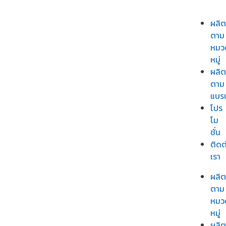
ผลิต
ตาม
หมว
หมู่
ผลิต
ตาม
แบร
โปร
โม
ชั่น
ติดต
เรา
ผลิต
ตาม
หมว
หมู่
ผลิต