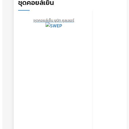
ชุดคอยล์เย็น
ชุดคอยล์เย็น ยูนิท คูลเลอร์