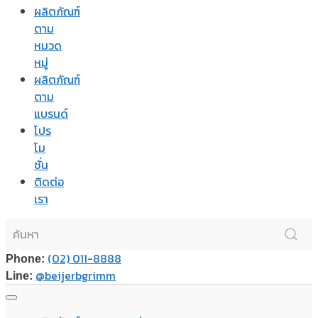
ผลิตภัณฑ์
ตาม
หมวด
หมู่
ผลิตภัณฑ์
ตาม
แบรนด์
โปร
โม
ชั่น
ติดต่อ
เรา
(02) 011-8888
Phone:
@beijerbgrimm
Line: