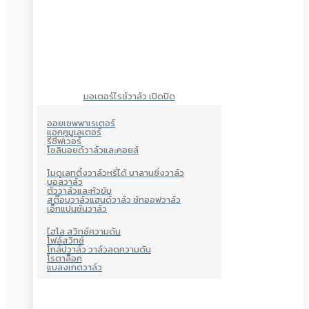
มอเตอร์ไรซ์วาล์ว เปิดปิด
ออยเซพพาเรเตอร์
แอคคูมูเลเตอร์
รีซีฟเวอร์
โซลินอยด์วาล์วและคอยล์
โมดูเลทติ้งวาล์วหรี่ได้ บาลานซิ่งวาล์ว
บอลวาล์ว
ตัววาล์วและหัวขับ
สต๊อบวาล์วแฮนด์วาล์ว ชัทออฟวาล์ว
เอ็กแปนชั่นวาล์ว
ไฮโล สวิทซ์ความดัน
โฟล์สวิทซ์
โกล์ปวาล์ว วาล์วลดความดัน
โรตาล็อค
แบลงเกตวาล์ว