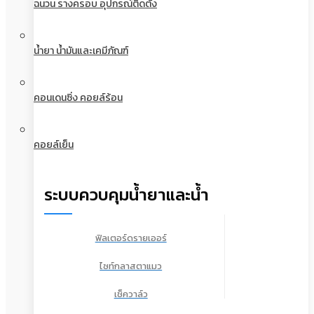
ฉนวน รางครอบ อุปกรณ์ติดตั้ง
น้ำยา น้ำมันและเคมีภัณฑ์
คอนเดนซิ่ง คอยล์ร้อน
คอยล์เย็น
ระบบควบคุมน้ำยาและน้ำ
ฟิลเตอร์ดรายเออร์
ไซท์กลาสตาแมว
เช็ควาล์ว