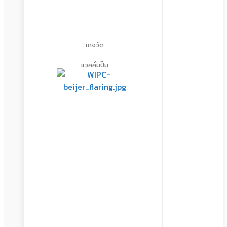
เกจวัด
แวคคั่มปั๊ม