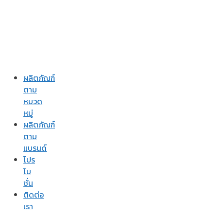
ผลิตภัณฑ์
ตาม
หมวด
หมู่
ผลิตภัณฑ์
ตาม
แบรนด์
โปร
โม
ชั่น
ติดต่อ
เรา