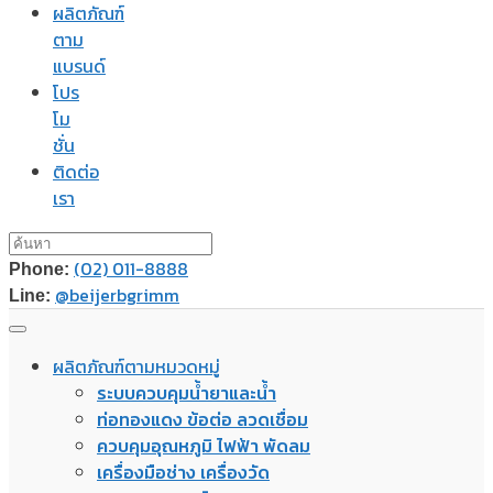
ผลิตภัณฑ์
ตาม
แบรนด์
โปร
โม
ชั่น
ติดต่อ
เรา
(02) 011-8888
Phone:
@beijerbgrimm
Line:
ผลิตภัณฑ์ตามหมวดหมู่
ระบบควบคุมน้ำยาและน้ำ
ท่อทองแดง ข้อต่อ ลวดเชื่อม
ควบคุมอุณหภูมิ ไฟฟ้า พัดลม
เครื่องมือช่าง เครื่องวัด