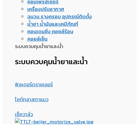
คอมเพรสเซอร์
เครื่องปรับอากาศ
ฉนวน รางครอบ อุปกรณ์ติดตั้ง
น้ำยา น้ำมันและเคมีภัณฑ์
คอนเดนซิ่ง คอยล์ร้อน
คอยล์เย็น
ระบบควบคุมน้ำยาและน้ำ
ระบบควบคุมน้ำยาและน้ำ
ฟิลเตอร์ดรายเออร์
ไซท์กลาสตาแมว
เช็ควาล์ว
มอเตอร์ไรซ์วาล์ว เปิดปิด
ออยเซพพาเรเตอร์