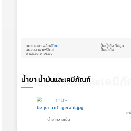
ฉนวนแมกเฟล็กซ์
ใหม่
ปั้มน้ำทิ้ง วิปคูล
ฉนวนอามาเฟล็กซ์
ปั้มน้ำทิ้ง
ขาแขวน ยางรอง
น้ำยา น้ำมันและเคมีภัณฑ์
น้ำยา น้ำมันและเคมีภั
เค
น้ำยาความเย็น