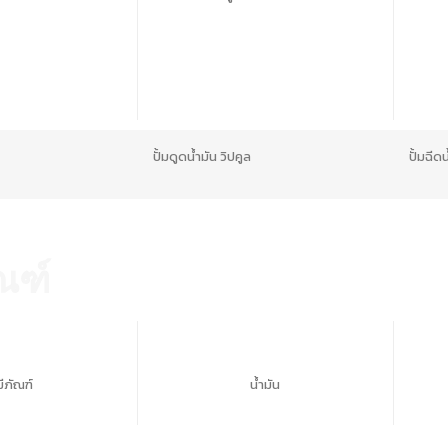
ปั้มดูดน้ำมัน วิปคูล
ปั้มฉีด
ณฑ์
มีภัณฑ์
น้ำมัน