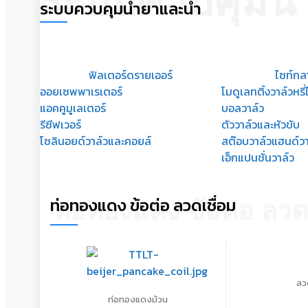
ระบบควบคุมน้
ระบบควบคุมน้ำยาและน้ำ
ฟิลเตอร์ดรายเออร์
ไซท์ก
ออยเซพพาเรเตอร์
โมดูเลทติ้งวาล์วหรี่
แอคคูมูเลเตอร์
บอลวาล์ว
รีซีฟเวอร์
ตัววาล์วและหัวขับ
โซลินอยด์วาล์วและคอยล์
สต๊อบวาล์วแฮนด์วา
เอ็กแปนชั่นวาล์ว
ท่อทองแดง ข้อต่อ ลวดเชื่อม
ท่อทองแดง ข้อต่อ ลวดเ
ลว
ท่อทองแดงม้วน