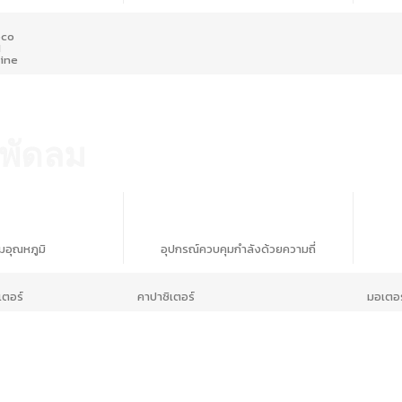
bco
I
line
 พัดลม
มอุณหภูมิ
อุปกรณ์ควบคุมกำลังด้วยความถี่
เตอร์
คาปาซิเตอร์
มอเตอร