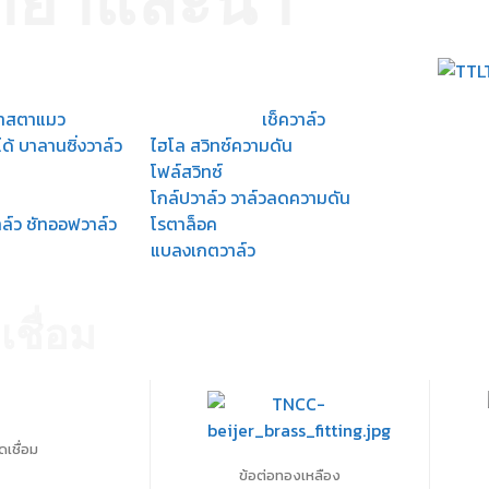
ำยาและน้ำ
ลาสตาแมว
เช็ควาล์ว
ได้ บาลานซิ่งวาล์ว
ไฮโล สวิทซ์ความดัน
โฟล์สวิทซ์
โกล์ปวาล์ว วาล์วลดความดัน
ล์ว ชัทออฟวาล์ว
โรตาล็อค
แบลงเกตวาล์ว
ชื่อม
ดเชื่อม
ข้อต่อทองเหลือง