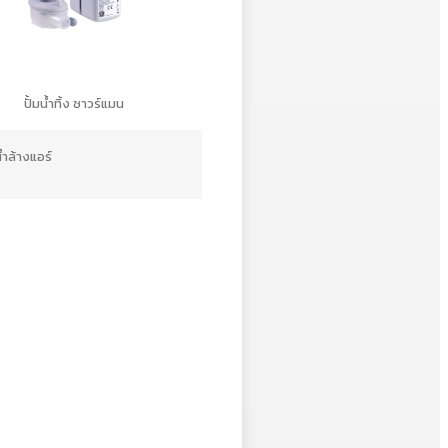
ปั้มน้ำทิ้ง ซาวร์แมน
น้ำล้างแอร์