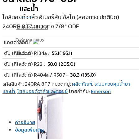
และน้ำ
โซลินอยด์วาล์ว อีเมอร์สัน อัลโก (สองทาง ปกติปิด)
240RB 8T7 ขนาดต่อ 7/8″ ODF
ฟิลเตอร์ดรายเออร์
ไซท์กลาสตาแมว
แคตตาล็อก :
ตัน (กิโลวัตต์) R134a :
55.1(195.1)
เช็ควาล์ว
ตัน (กิโลวัตต์) R22 :
58.0 (205.0)
ตัน (กิโลวัตต์) R404a / R507 :
38.3 (135.0)
รหัสสินค้า:
240RA 8T7
หมวดหมู่:
ผลิตภัณฑ์
,
ระบบควบคุมน้ำยา
และน้ำ
,
โซลินอยด์วาล์วและคอยย์
ป้ายกำกับ:
Emerson
คำอธิบาย
ข้อมูลเพิ่มเติม