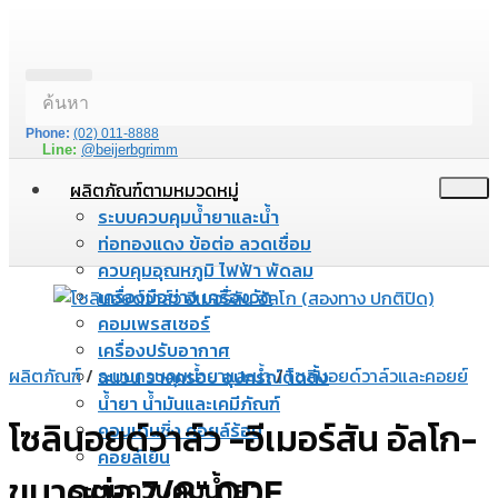
Phone:
(02) 011-8888
Line:
@beijerbgrimm
ผลิตภัณฑ์ตามหมวดหมู่
ระบบควบคุมน้ำยาและน้ำ
ท่อทองแดง ข้อต่อ ลวดเชื่อม
ควบคุมอุณหภูมิ ไฟฟ้า พัดลม
เครื่องมือช่าง เครื่องวัด
คอมเพรสเซอร์
เครื่องปรับอากาศ
ผลิตภัณฑ์
/
ระบบควบคุมน้ำยาและน้ำ
/
โซลินอยด์วาล์วและคอยย์
ฉนวน รางครอบ อุปกรณ์ติดตั้ง
น้ำยา น้ำมันและเคมีภัณฑ์
โซลินอยด์วาล์ว -อีเมอร์สัน อัลโก-
คอนเดนซิ่ง คอยล์ร้อน
คอยล์เย็น
ขนาดต่อ 7/8″ ODF
ระบบควบคุมน้ำยา