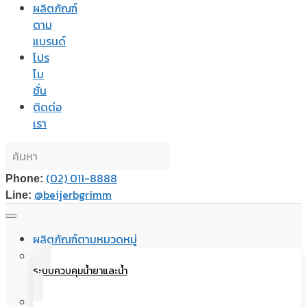
ผลิตภัณฑ์
ตาม
แบรนด์
โปร
โม
ชั่น
ติดต่อ
เรา
(02) 011-8888
Phone:
@beijerbgrimm
Line:
ผลิตภัณฑ์ตามหมวดหมู่
ระบบควบคุมน้ำยาและน้ำ