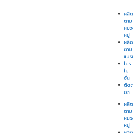
ผลิต
ตาม
หมว
หมู่
ผลิต
ตาม
แบร
โปร
โม
ชั่น
ติดต
เรา
ผลิต
ตาม
หมว
หมู่
ผลิต