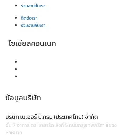
ร่วมงานกับเรา
ติดต่อเรา
ร่วมงานกับเรา
โซเชียลคอนเนค
ข้อมูลบริษัท
บริษัท เบเจอร์ บี.กริม (ประเทศไทย) จำกัด
ชั้น 7 อาคาร ดร. เกฮาร์ด ลิงค์ 5 ถนนกรุงเทพกรีฑา แขวง
หัวหมาก