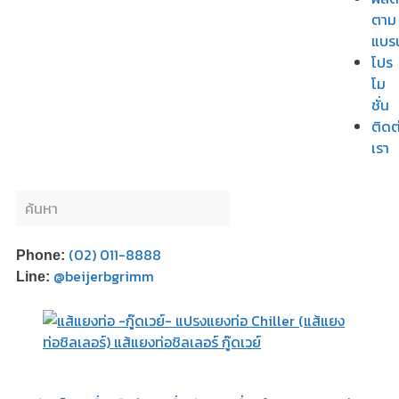
ตาม
แบร
โปร
โม
ชั่น
ติดต
เรา
(02) 011-8888
Phone:
@beijerbgrimm
Line: