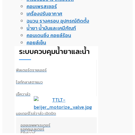
คอมเพรสเซอร์
เครื่องปรับอากาศ
ฉนวน รางครอบ อุปกรณ์ติดตั้ง
น้ำยา น้ำมันและเคมีภัณฑ์
คอนเดนซิ่ง คอยล์ร้อน
คอยล์เย็น
ระบบควบคุมน้ำยาและน้ำ
ฟิลเตอร์ดรายเออร์
ไซท์กลาสตาแมว
เช็ควาล์ว
มอเตอร์ไรซ์วาล์ว เปิดปิด
ออยเซพพาเรเตอร์
แอคคูมูเลเตอร์
รีซีฟเวอร์