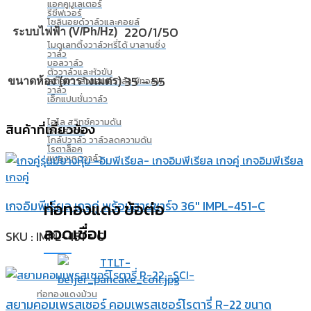
แอคคูมูเลเตอร์
รีซีฟเวอร์
โซลินอยด์วาล์วและคอยล์
220/1/50
ระบบไฟฟ้า (V/Ph/Hz)
โมดูเลทติ้งวาล์วหรี่ได้ บาลานซิ่ง
วาล์ว
บอลวาล์ว
ตัววาล์วและหัวขับ
35 – 55
สต๊อบวาล์วแฮนด์วาล์ว ชัทออฟ
ขนาดห้อง (ตารางเมตร)
วาล์ว
เอ็กแปนชั่นวาล์ว
ไฮโล สวิทซ์ความดัน
สินค้าที่เกี่ยวข้อง
โฟล์สวิทซ์
โกล์ปวาล์ว วาล์วลดความดัน
โรตาล็อค
แบลงเกตวาล์ว
ท่อทองแดง ข้อต่อ
เกจอิมพีเรียล เกจคู่ พร้อมสายชาร์จ 36″ IMPL-451-C
ลวดเชื่อม
SKU : IMPL-451 - C
ท่อทองแดงม้วน
สยามคอมเพรสเซอร์ คอมเพรสเซอร์โรตารี่ R-22 ขนาด