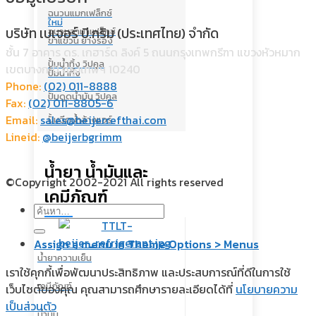
ฉนวนแมกเฟล็กซ์
ใหม่
บริษัท เบเจอร์ บี.กริม (ประเทศไทย) จำกัด
ฉนวนอามาเฟล็กซ์
ขาแขวน ยางรอง
ชั้น 7 อาคาร ดร. เกฮาร์ด ลิงค์ 5 ถนนกรุงเทพกรีฑา แขวงหัวหมาก
ปั้มน้ำทิ้ง วิปคูล
เขตบางกะปิ กรุงเทพฯ 10240
ปั้มน้ำทิ้ง
Phone:
(02) 011-8888
ปั้มดูดน้ำมัน วิปคูล
Fax:
(02) 011-8805-6
Email:
sales@beijerrefthai.com
ปั้มฉีดน้ำล้างแอร์
Lineid:
@beijerbgrimm
น้ำยา น้ำมันและ
©Copyright 2002-2021 All rights reserved
เคมีภัณฑ์
ค้นหา:
Assign a menu in Theme Options > Menus
น้ำยาความเย็น
เราใช้คุกกี้เพื่อพัฒนาประสิทธิภาพ และประสบการณ์ที่ดีในการใช้
เคมีภัณฑ์
เว็บไซต์ของคุณ คุณสามารถศึกษารายละเอียดได้ที่
นโยบายความ
เป็นส่วนตัว
น้ำมัน