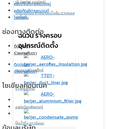
น้ำ (water cooled)
ผลิตภัณฑ์ตามหมวดหมู่
ผลิตภัณฑ์ตามแบรนด์
เครื่องปรับอากาศระบบน้ำเย็น (Chilled
water)
โปรโมชั่น
ช่องทางติดต่อ
ฉนวน รางครอบ
อุปกรณ์ติดตั้ง
ติดต่อเรา
ร่วมงานกับเรา
ติดต่อเรา
ฉนวน แอโรเฟล็กซ์
ร่วมงานกับเรา
โซเชียลคอนเนค
รางครอบท่อ
อลูมิเนียมฟิลเตอร์
ปั้มน้ำทิ้ง ซาวร์แมน
ข้อมูลบริษัท