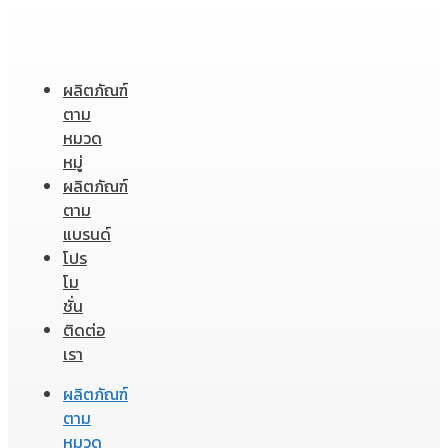
ผลิตภัณฑ์
ตาม
หมวด
หมู่
ผลิตภัณฑ์
ตาม
แบรนด์
โปร
โม
ชั่น
ติดต่อ
เรา
ผลิตภัณฑ์
ตาม
หมวด