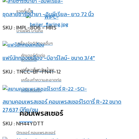
แวคคั่มปั๊ม
ชุดสายชาร์จน้ำยา -อิมพีเรียล- ยาว 72 นิ้ว
SKU : IMPL-806 - MRS
บานแฟร์ บานท่อ
เครื่องวัดดิจิตอลอื่นๆ
คัทเตอร์ตัดท่อ
แฟร์นัททองเหลือง -บีอาร์ไลน์- ขนาด 3/4″
ชุดดัดท่อ
เครื่องเก็บกลับน้ำยา
SKU : TNCC-BF-FN41-12
เครื่องทำความสะอาดท่อ
เครื่องดมรั่ว
สยามคอมเพรสเซอร์ คอมเพรสเซอร์โรตารี่ R-22 ขนาด
27,637 บีทียู/ชม
คอมเพรสเซอร์
SKU : NH44YDTT
บิทเซอร์ คอมเพรสเซอร์