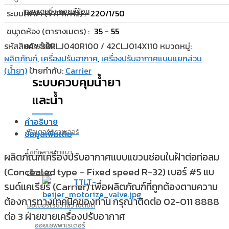
คอนเดนซิ่ง คอยล์ร้อน
ระบบไฟฟ้า (V/Ph/Hz) :
220/1/50
ขนาดห้อง (ตารางเมตร) :
35 - 55
รหัสสินค้า:
38RLJ040R100 / 42CLJ014X110
หมวดหมู่:
คอยล์เย็น
ผลิตภัณฑ์
,
เครื่องปรับอากาศ
,
เครื่องปรับอากาศแบบแยกส่วน
(น้ำยา)
ป้ายกำกับ:
Carrier
ระบบควบคุมน้ำยา
และน้ำ
คำอธิบาย
ฟิลเตอร์ดรายเออร์
ข้อมูลเพิ่มเติม
ไซท์กลาสตาแมว
ผลิตภัณฑ์เครื่องปรับอากาศแบบแขวนซ่อนในฝ้าต่อท่อลม
(Concealed type – Fixed speed R-32) เบอร์ #5 แบ
เช็ควาล์ว
รนด์แคเรียร์ (Carrier) เพื่อผลิตภัณฑ์ที่ถูกต้องตามความ
ต้องการทางเทคนิคของท่าน กรุณาติดต่อ 02-011 8888
มอเตอร์ไรซ์วาล์ว เปิดปิด
ต่อ 3 ฝ่ายขายเครื่องปรับอากาศ
ออยเซพพาเรเตอร์