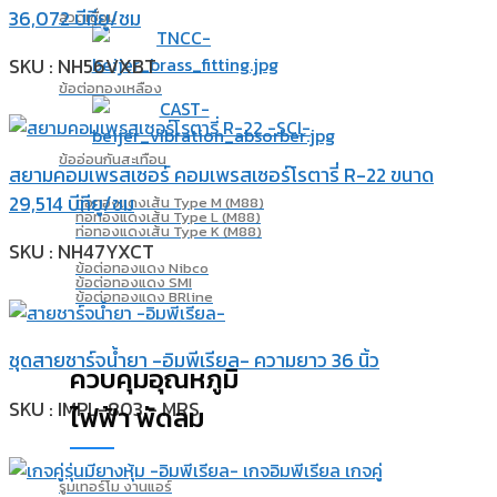
36,072 บีทียู/ชม
ลวดเชื่อม
SKU : NH56VXBT
ข้อต่อทองเหลือง
ข้ออ่อนกันสะเทือน
สยามคอมเพรสเซอร์ คอมเพรสเซอร์โรตารี่ R-22 ขนาด
29,514 บีทียู/ชม
ท่อทองแดงเส้น Type M (M88)
ท่อทองแดงเส้น Type L (M88)
ท่อทองแดงเส้น Type K (M88)
SKU : NH47YXCT
ข้อต่อทองแดง Nibco
ข้อต่อทองแดง SMI
ข้อต่อทองแดง BRline
ชุดสายชาร์จน้ำยา -อิมพีเรียล- ความยาว 36 นิ้ว
ควบคุมอุณหภูมิ
SKU : IMPL-803 - MRS
ไฟฟ้า พัดลม
รูมเทอร์โม งานแอร์