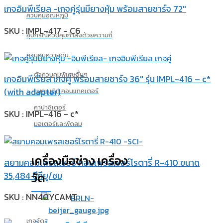
เกจอิมพีเรียล -เกจคู่รุ่นมียางหุ้ม พร้อมสายชาร์จ 72″
ควบคุมอุณหภูมิ
SKU : IMPL-417 - C6
อุปกรณ์ควบคุมกำลังด้วยความถี่
ควบคุมความดัน
ตัวควบคุมพิเศษอื่นๆ
เกจอิมพีเรียล เกจคู่ พร้อมสายชาร์จ 36″ รุ่น IMPL-416 – c*
(with adapter)
แมกเนติก คอนแทคเตอร์
คาปาซิเตอร์
SKU : IMPL-416 - c*
มอเตอร์และพัดลม
เครื่องมือช่าง เครื่อง
สยามคอมเพรสเซอร์ คอมเพรสเซอร์โรตารี่ R-410 ขนาด
35,484 บีทียู/ชม
วัด
SKU : NN40YCAMT
เกจวัด