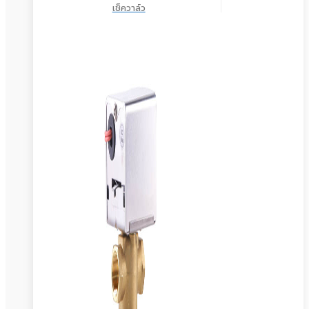
เช็ควาล์ว