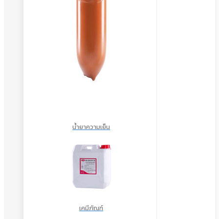
น้ำยาความเย็น
เคมีภัณฑ์