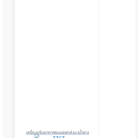
เครื่องปรับอากาศแบบแยกส่วน (น้ำยา)