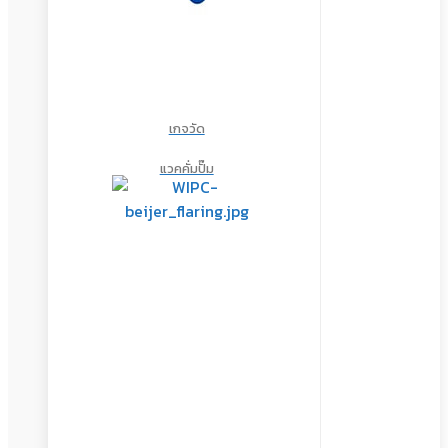
เกจวัด
แวคคั่มปั๊ม