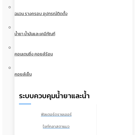
ฉนวน รางครอบ อุปกรณ์ติดตั้ง
น้ำยา น้ำมันและเคมีภัณฑ์
คอนเดนซิ่ง คอยล์ร้อน
คอยล์เย็น
ระบบควบคุมน้ำยาและน้ำ
ฟิลเตอร์ดรายเออร์
ไซท์กลาสตาแมว