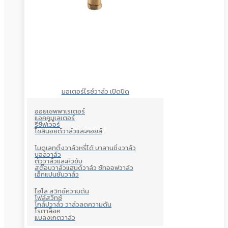
มอเตอร์ไรซ์วาล์ว เปิดปิด
ออยเซพพาเรเตอร์
แอคคูมูเลเตอร์
รีซีฟเวอร์
โซลินอยด์วาล์วและคอยล์
โมดูเลทติ้งวาล์วหรี่ได้ บาลานซิ่งวาล์ว
บอลวาล์ว
ตัววาล์วและหัวขับ
สต๊อบวาล์วแฮนด์วาล์ว ชัทออฟวาล์ว
เอ็กแปนชั่นวาล์ว
ไฮโล สวิทซ์ความดัน
โฟล์สวิทซ์
โกล์ปวาล์ว วาล์วลดความดัน
โรตาล็อค
แบลงเกตวาล์ว