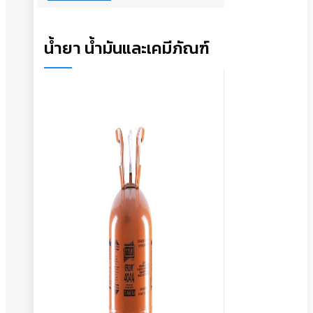
น้ำยา น้ำมันและเคมีภัณฑ์