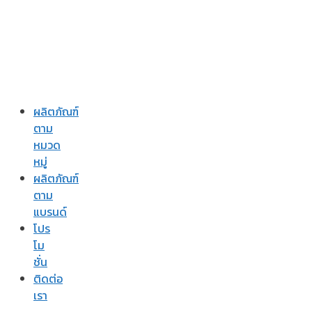
ผลิตภัณฑ์
ตาม
หมวด
หมู่
ผลิตภัณฑ์
ตาม
แบรนด์
โปร
โม
ชั่น
ติดต่อ
เรา