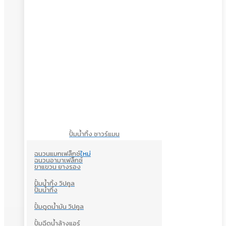
ปั้มน้ำทิ้ง ซาวร์แมน
ฉนวนแมกเฟล็กซ์
ใหม่
ฉนวนอามาเฟล็กซ์
ขาแขวน ยางรอง
ปั้มน้ำทิ้ง วิปคูล
ปั้มน้ำทิ้ง
ปั้มดูดน้ำมัน วิปคูล
ปั้มฉีดน้ำล้างแอร์