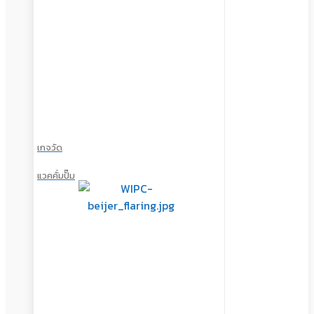
เกจวัด
แวคคั่มปั๊ม