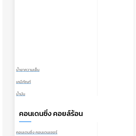
น้ำยาความเย็น
เคมีภัณฑ์
น้ำมัน
คอนเดนซิ่ง คอยล์ร้อน
คอนเดนซิ่ง คอนเดนเซอร์