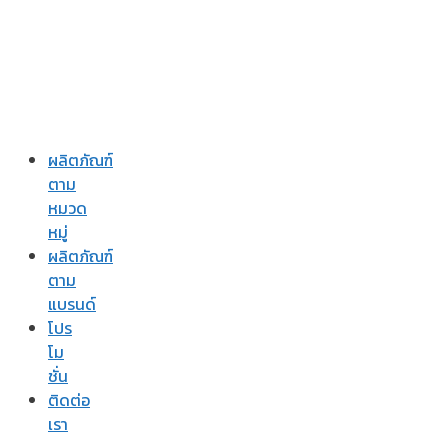
ผลิตภัณฑ์
ตาม
หมวด
หมู่
ผลิตภัณฑ์
ตาม
แบรนด์
โปร
โม
ชั่น
ติดต่อ
เรา