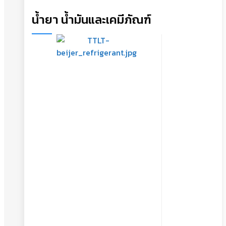
น้ำยา น้ำมันและเคมีภัณฑ์