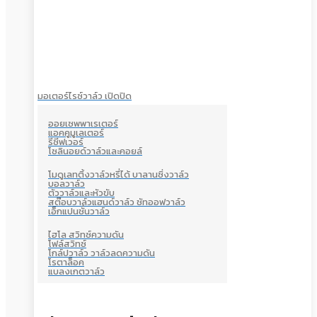
มอเตอร์ไรซ์วาล์ว เปิดปิด
ออยเซพพาเรเตอร์
แอคคูมูเลเตอร์
รีซีฟเวอร์
โซลินอยด์วาล์วและคอยล์
โมดูเลทติ้งวาล์วหรี่ได้ บาลานซิ่งวาล์ว
บอลวาล์ว
ตัววาล์วและหัวขับ
สต๊อบวาล์วแฮนด์วาล์ว ชัทออฟวาล์ว
เอ็กแปนชั่นวาล์ว
ไฮโล สวิทซ์ความดัน
โฟล์สวิทซ์
โกล์ปวาล์ว วาล์วลดความดัน
โรตาล็อค
แบลงเกตวาล์ว