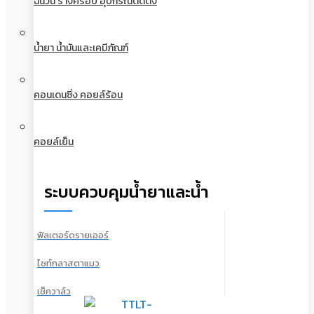
ฉนวน รางครอบ อุปกรณ์ติดตั้ง
น้ำยา น้ำมันและเคมีภัณฑ์
คอนเดนซิ่ง คอยล์ร้อน
คอยล์เย็น
ระบบควบคุมน้ำยาและน้ำ
ฟิลเตอร์ดรายเออร์
ไซท์กลาสตาแมว
เช็ควาล์ว