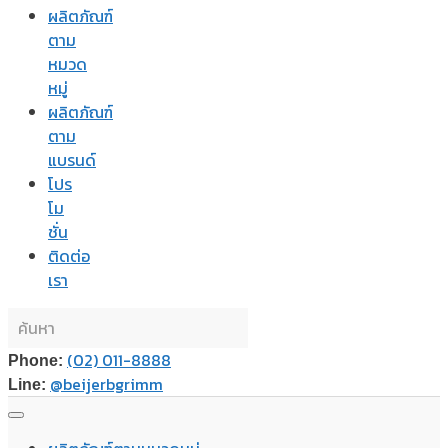
ผลิตภัณฑ์
ตาม
หมวด
หมู่
ผลิตภัณฑ์
ตาม
แบรนด์
โปร
โม
ชั่น
ติดต่อ
เรา
(02) 011-8888
Phone:
@beijerbgrimm
Line: