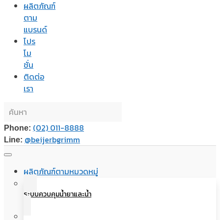
ผลิตภัณฑ์
ตาม
แบรนด์
โปร
โม
ชั่น
ติดต่อ
เรา
(02) 011-8888
Phone:
@beijerbgrimm
Line:
ผลิตภัณฑ์ตามหมวดหมู่
ระบบควบคุมน้ำยาและน้ำ