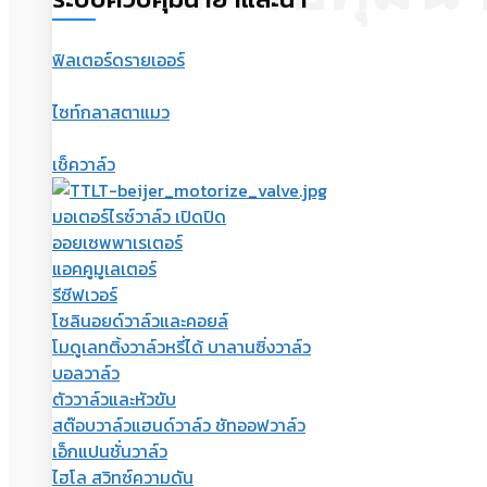
ฟิลเตอร์ดรายเออร์
ไซท์กลาสตาแมว
เช็ควาล์ว
มอเตอร์ไรซ์วาล์ว เปิดปิด
ออยเซพพาเรเตอร์
แอคคูมูเลเตอร์
รีซีฟเวอร์
โซลินอยด์วาล์วและคอยล์
โมดูเลทติ้งวาล์วหรี่ได้ บาลานซิ่งวาล์ว
บอลวาล์ว
ตัววาล์วและหัวขับ
สต๊อบวาล์วแฮนด์วาล์ว ชัทออฟวาล์ว
เอ็กแปนชั่นวาล์ว
ไฮโล สวิทซ์ความดัน