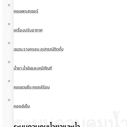
คอมเพรสเซอร์
เครื่องปรับอากาศ
ฉนวน รางครอบ อุปกรณ์ติดตั้ง
น้ำยา น้ำมันและเคมีภัณฑ์
คอนเดนซิ่ง คอยล์ร้อน
คอยล์เย็น
ระบบควบคุมน้
ระบบควบคุมน้ำยาและน้ำ