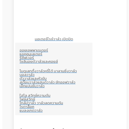
มอเตอร์ไรซ์วาล์ว เปิดปิด
ออยเซพพาเรเตอร์
แอคคูมูเลเตอร์
รีซีฟเวอร์
โซลินอยด์วาล์วและคอยล์
โมดูเลทติ้งวาล์วหรี่ได้ บาลานซิ่งวาล์ว
บอลวาล์ว
ตัววาล์วและหัวขับ
สต๊อบวาล์วแฮนด์วาล์ว ชัทออฟวาล์ว
เอ็กแปนชั่นวาล์ว
ไฮโล สวิทซ์ความดัน
โฟล์สวิทซ์
โกล์ปวาล์ว วาล์วลดความดัน
โรตาล็อค
แบลงเกตวาล์ว