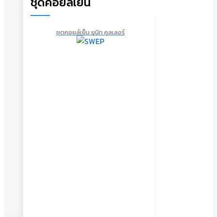
ชุดคอยล์เย็น
ชุดคอยล์เย็น ยูนิท คูลเลอร์