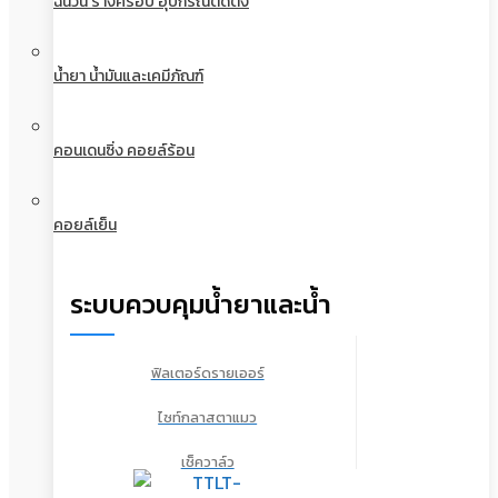
ฉนวน รางครอบ อุปกรณ์ติดตั้ง
น้ำยา น้ำมันและเคมีภัณฑ์
คอนเดนซิ่ง คอยล์ร้อน
คอยล์เย็น
ระบบควบคุมน้ำยาและน้ำ
ฟิลเตอร์ดรายเออร์
ไซท์กลาสตาแมว
เช็ควาล์ว