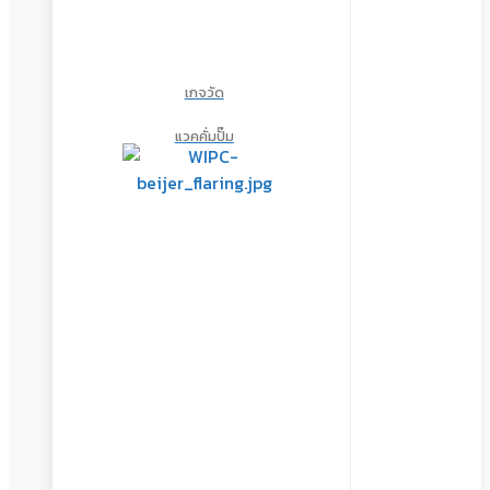
เกจวัด
แวคคั่มปั๊ม