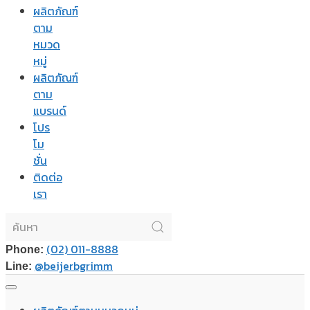
ผลิตภัณฑ์
ตาม
หมวด
หมู่
ผลิตภัณฑ์
ตาม
แบรนด์
โปร
โม
ชั่น
ติดต่อ
เรา
(02) 011-8888
Phone:
@beijerbgrimm
Line: