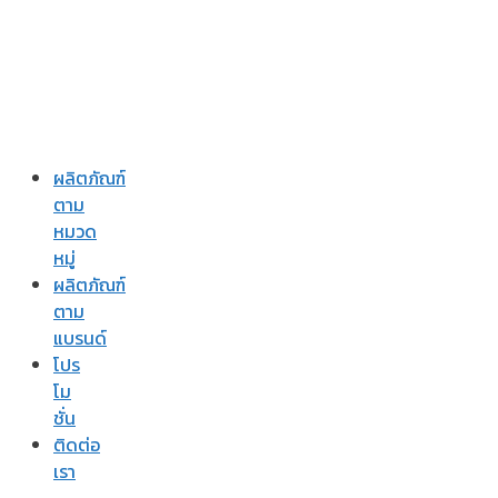
ผลิตภัณฑ์
ตาม
หมวด
หมู่
ผลิตภัณฑ์
ตาม
แบรนด์
โปร
โม
ชั่น
ติดต่อ
เรา