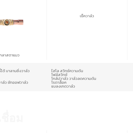
เช็ควาล์ว
สยาม
สยาม
์กลาสตาแมว
เกจอิมพีเรี
คอมเพรสเซอร์
คอมเพรสเซอร
ยล -เกจคู่
คอมเพรสเซอร์
คอมเพรสเซอร
ี่ได้ บาลานซิ่งวาล์ว
ไฮโล สวิทซ์ความดัน
เกจอิมพีเรี
รุ่นมียางหุ้ม
โรตารี่ R-22
โรตารี่ R-22
โฟล์สวิทซ์
โกล์ปวาล์ว วาล์วลดความดัน
ยล เกจคู่
พร้อมสาย
ขนาด 33,608
ขนาด 25,419
าล์ว ชัทออฟวาล์ว
โรตาล็อค
แบลงเกตวาล์ว
พร้อมสาย
ชาร์จ 72″
บีทียู/ชม
บีทียู/ชม
ชาร์จ 36″
SKU :
SKU :
SKU :
IMPL-451-
IMPL-417
NH52VNWT
NH41YXCT
C
ชื่อม
- C6
SKU :
IMPL-451