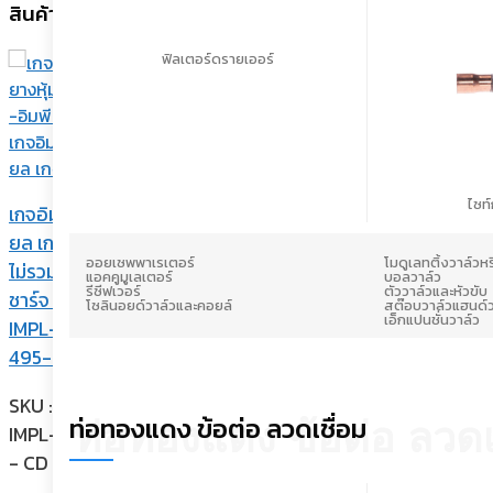
สินค้าที่เกี่ยวข้อง
ฟิลเตอร์ดรายเออร์
สยาม
ไซท
เกจอิมพีเรี
คอมเพรสเซอร์
ยล เกจคู่
คอมเพรสเซอร์
ออยเซพพาเรเตอร์
โมดูเลทติ้งวาล์วหร
ไม่รวมสาย
โรตารี่ R-410
แอคคูมูเลเตอร์
บอลวาล์ว
รีซีฟเวอร์
ตัววาล์วและหัวขับ
ชาร์จ รุ่น
ขนาด 35,484
โซลินอยด์วาล์วและคอยล์
สต๊อบวาล์วแฮนด์ว
เอ็กแปนชั่นวาล์ว
IMPL-
บีทียู/ชม
495-CD
SKU :
SKU :
NN40YCAMT
ท่อทองแดง ข้อต่อ ลวดเชื่อม
ท่อทองแดง ข้อต่อ ลวดเ
IMPL-495
- CD