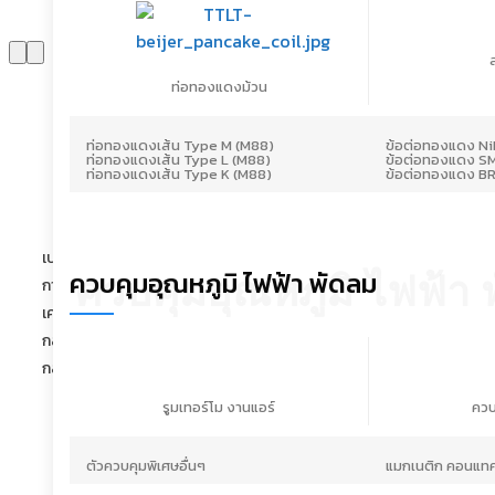
ท่อทองแดงม้วน
ท่อทองแดงเส้น Type M (M88)
ข้อต่อทองแดง N
ท่อทองแดงเส้น Type L (M88)
ข้อต่อทองแดง SM
ท่อทองแดงเส้น Type K (M88)
ข้อต่อทองแดง BR
องค์กร
ผลิตภัณฑ์และบริการ
ผลิต
เบเจอร์ บีกริม
ศูนย์ช่วยเหลือ
ผ
ควบคุมอุณหภูมิ ไฟฟ้า พัดลม
ควบคุมอุณหภูมิ ไฟฟ้า 
การจัดจำหน่ายในไทย
นโยบายความเป็นส่วนตัว
ผ
สำหรับลูกค้า
เครือข่ายในอาเซียน
โ
นโยบายความเป็นส่วนตัว
กลุ่ม บ เบเจอร์ เรฟ
สำหรับคู่ค้า
กลุ่ม บ บีกริม
ข้อกำหนดและเงื่อนไขในการขาย
รูมเทอร์โม งานแอร์
ควบ
ดาวน์โหลด
บทความ
ตัวควบคุมพิเศษอื่นๆ
แมกเนติก คอนแทค
ลิ้งค์ที่มีประโยชน์