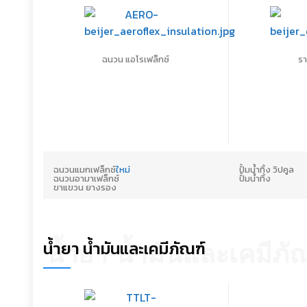
ฉนวน แอโรเฟล็กซ์
ร
ฉนวนแมกเฟล็กซ์
ใหม่
ปั้มน้ำทิ้ง วิปคูล
ฉนวนอามาเฟล็กซ์
ปั้มน้ำทิ้ง
ขาแขวน ยางรอง
น้ำยา น้ำมันและเคมีภัณฑ์
น้ำยา น้ำมันและเคมีภั