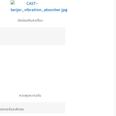
10
8
- C6
ข้ออ่อนกันสะเทือน
กริม (ประเทศไทย) จำกัด
าร์ด ลิงค์ 5 ถนนกรุงเทพกรีฑา แขวงหัวหมาก
ฯ 10240
88
-6
rrefthai.com
imm
ควบคุมความดัน
มอเตอร์และพัดลม