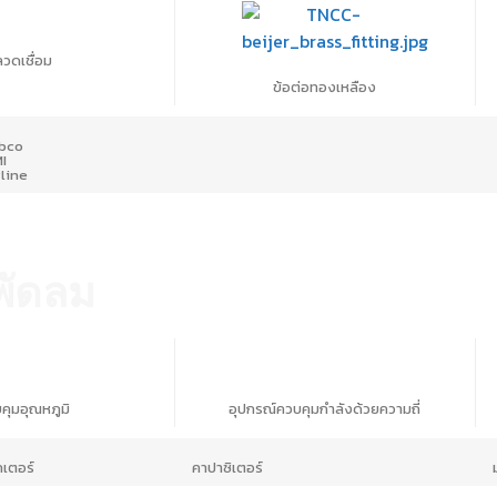
- C
ลวดเชื่อม
ข้อต่อทองเหลือง
ibco
I
line
ภัณฑ์และบริการ
ช่องทางติดต่อ
ข้อมูลบริษัท
บริษัท เบเจอร์ บี.
ลิตภัณฑ์ตามหมวดหมู่
ติดต่อเรา
ชั้น 7 อาคาร ดร. เกฮ
พัดลม
ลิตภัณฑ์ตามแบรนด์
ร่วมงานกับเรา
เขตบางกะปิ กรุงเทพ
ปรโมชั่น
Phone:
(02) 011-88
โซเชียลคอนเนค
Fax:
(02) 011-8805
Email:
sales@beije
Lineid:
@beijerbgr
คุมอุณหภูมิ
อุปกรณ์ควบคุมกำลังด้วยความถี่
เตอร์
คาปาซิเตอร์