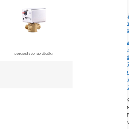
แฟร์นัท
แฟ
สยาม
สยาม
ทอง
ท
มอเตอร์ไรซ์วาล์ว เปิดปิด
์
คอมเพรสเซอร์
คอมเพรสเซอร์
เหลือง
เห
เกจอิมพีเรี
์
คอมเพรสเซอร์
คอมเพรสเซอร์
-บีอาร์
-บ
เกจอิมพีเรี
ยล เกจ
โรตารี่ R-22
โรตารี่ R-22
ไลน์-
ไล
ยล เกจคู่
เดี่ยวทาง
ขนาด 25,829
ขนาด 27,637
ขนาด
ข
พร้อมสาย
ต่ำ รุ่น
บีทียู/ชม
บีทียู/ชม
5/8″
1/
ชาร์จ 72″
425-CB
SKU :
SKU :
SKU :
SK
รุ่น IMPL-
SKU :
NH41VXBT
NH44YDTT
TNCC-
T
452-C6
IMPL-425
BF-
B
SKU :
- CB
FN41-
FN
IMPL-452