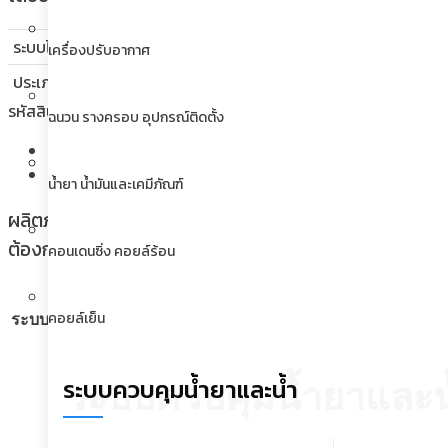
ระบบไฟฟ้า (V/Ph/Hz) :
380/3/50
เครื่องปรับอากาศ
ประเภท :
SMMS-CDU, 4 Combine
รหัสสินค้า:
MMY-UP9011T8P-T (26+26+26+12)
หมวดหมู่:
ผลิตภั
ฉนวน รางครอบ อุปกรณ์ติดตั้ง
คำอธิบาย
ข้อมูลเพิ่มเติม
น้ำยา น้ำมันและเคมีภัณฑ์
ผลิตภัณฑ์ชุดระบายลมร้อน (Condensing unit) เครื่องปรั
ต้องการทางเทคนิคของท่าน กรุณาติดต่อ 02-011 8888 ต่อ
คอนเดนซิ่ง คอยล์ร้อน
380/3/50
คอยล์เย็น
ระบบไฟฟ้า (V/Ph/Hz)
ระบบควบคุมน้ำยาและน้ำ
ระบบควบคุมน้ำยาและน
SMMS-CDU, 4 Combine
ประเภท