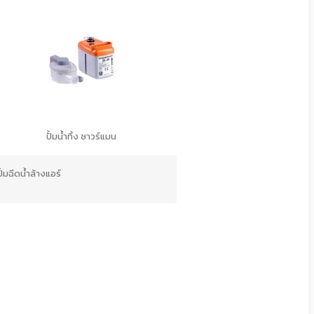
ปั้มน้ำทิ้ง ซาวร์แมน
ปั้มฉีดน้ำล้างแอร์