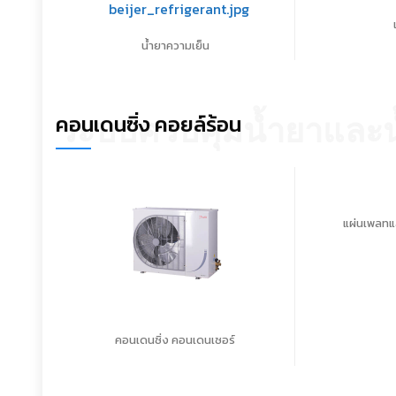
น้ำยาความเย็น
คอนเดนซิ่ง คอยล์ร้อน
ระบบควบคุมน้ำยาและน
แผ่นเพลทแ
คอนเดนซิ่ง คอนเดนเซอร์