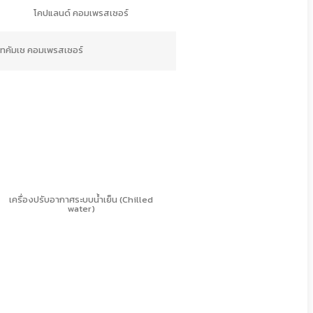
โคปแลนด์ คอมเพรสเซอร์
เทคัมเช คอมเพรสเซอร์
เครื่องปรับอากาศระบบน้ำเย็น (Chilled
water)