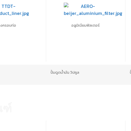
างครอบท่อ
อลูมิเนียมฟิลเตอร์
ปั้มดูดน้ำมัน วิปคูล
ณฑ์