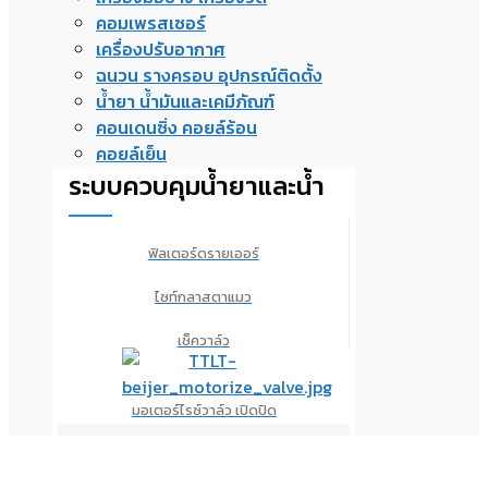
คอมเพรสเซอร์
เครื่องปรับอากาศ
ฉนวน รางครอบ อุปกรณ์ติดตั้ง
น้ำยา น้ำมันและเคมีภัณฑ์
คอนเดนซิ่ง คอยล์ร้อน
คอยล์เย็น
ระบบควบคุมน้ำยาและน้ำ
ฟิลเตอร์ดรายเออร์
ไซท์กลาสตาแมว
เช็ควาล์ว
มอเตอร์ไรซ์วาล์ว เปิดปิด
ออยเซพพาเรเตอร์
แอคคูมูเลเตอร์
รีซีฟเวอร์