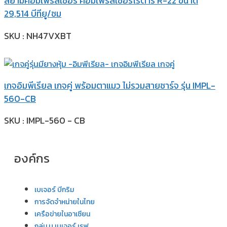
สยามคอมเพรสเซอร์ คอมเพรสเซอร์โรตารี่ R-22 ขนาด
29,514 บีทียู/ชม
SKU : NH47VXBT
เกจอิมพีเรียล เกจคู่ พร้อมตาแมว ไม่รวมสายชาร์จ รุ่น IMPL-
560-CB
SKU : IMPL-560 - CB
องค์กร
เบเจอร์ บีกริม
การจัดจำหน่ายในไทย
เครือข่ายในอาเซียน
กลุ่ม บ เบเจอร์ เรฟ