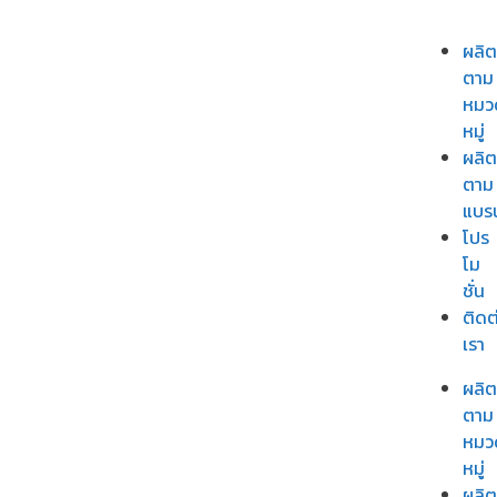
ผลิต
ตาม
หมว
หมู่
ผลิต
ตาม
แบร
โปร
โม
ชั่น
ติดต
เรา
ผลิต
ตาม
หมว
หมู่
ผลิต