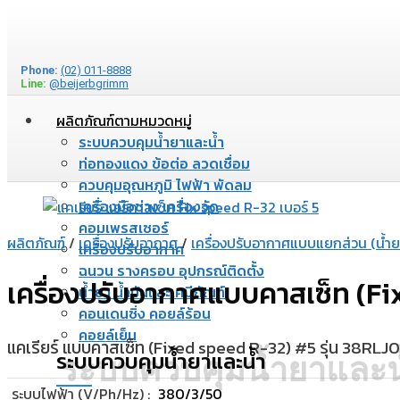
Phone:
(02) 011-8888
Line:
@beijerbgrimm
ผลิตภัณฑ์ตามหมวดหมู่
ระบบควบคุมน้ำยาและน้ำ
ท่อทองแดง ข้อต่อ ลวดเชื่อม
ควบคุมอุณหภูมิ ไฟฟ้า พัดลม
เครื่องมือช่าง เครื่องวัด
คอมเพรสเซอร์
ผลิตภัณฑ์
/
เครื่องปรับอากาศ
/
เครื่องปรับอากาศแบบแยกส่วน (น้ำย
เครื่องปรับอากาศ
ฉนวน รางครอบ อุปกรณ์ติดตั้ง
เครื่องปรับอากาศแบบคาสเซ็ท (Fi
น้ำยา น้ำมันและเคมีภัณฑ์
คอนเดนซิ่ง คอยล์ร้อน
คอยล์เย็น
แคเรียร์ แบบคาสเซ็ท (Fixed speed R-32) #5 รุ่น 38R
ระบบควบคุมน้ำยาและน้ำ
ระบบควบคุมน้ำยาและน
ระบบไฟฟ้า (V/Ph/Hz) :
380/3/50