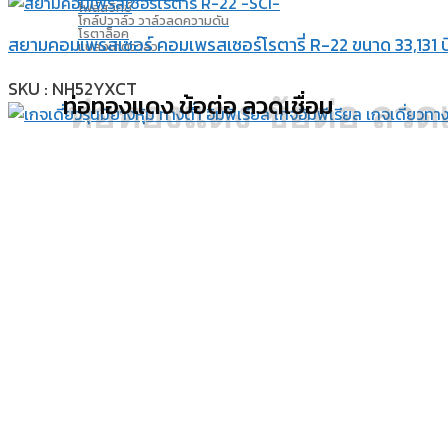
โฟล์สวิทซ์
โกล์ปวาล์ว วาล์วลดความดัน
โรตาล็อค
สยามคอมเพรสเซอร์ คอมเพรสเซอร์โรตารี่ R-22 ขนาด 33,131 บี
แบลงเกตวาล์ว
SKU : NH52YXCT
ท่อทองแดง ข้อต่อ ลวดเชื่อม
ท่อทองแดง ข้อต่อ ลวดเ
เกจอิมพีเรียล เกจเดี่ยวทางต่ำ รุ่น IMPL-451-CB
SKU : IMPL-451 - CB
ท่อทองแดงม้วน
ลวดเชื่อม
แฟร์นัททองเหลือง -บีอาร์ไลน์- ขนาด 1/4″
SKU : TNCC-BF-FN41-4
ข้อต่อทองเหลือง
แฟร์นัททองเหลือง -บีอาร์ไลน์- ขนาด 5/8″
SKU : TNCC-BF-FN41-10
ข้ออ่อนกันสะเทือน