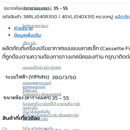
ขนาดห้อง (ตารางเมตร) :
35 - 55
ฟิลเตอร์ดรายเออร์
รหัสสินค้า:
38RLJ040R300 / 40VLJ040X310
หมวดหมู่:
ผลิตภัณ
ไซท์กลาสตาแมว
คำอธิบาย
ข้อมูลเพิ่มเติม
เช็ควาล์ว
ผลิตภัณฑ์เครื่องปรับอากาศแบบแบบคาสเซ็ท (Cassette Fixed
ที่ถูกต้องตามความต้องการทางเทคนิคของท่าน กรุณาติดต่
มอเตอร์ไรซ์วาล์ว เปิดปิด
380/3/50
ระบบไฟฟ้า (V/Ph/Hz)
ออยเซพพาเรเตอร์
แอคคูมูเลเตอร์
รีซีฟเวอร์
โซลินอยด์วาล์วและคอยล์
35 – 55
ขนาดห้อง (ตารางเมตร)
โมดูเลทติ้งวาล์วหรี่ได้ บาลานซิ่งวาล์ว
บอลวาล์ว
ตัววาล์วและหัวขับ
สต๊อบวาล์วแฮนด์วาล์ว ชัทออฟวาล์ว
สินค้าที่เกี่ยวข้อง
เอ็กแปนชั่นวาล์ว
ไฮโล สวิทซ์ความดัน