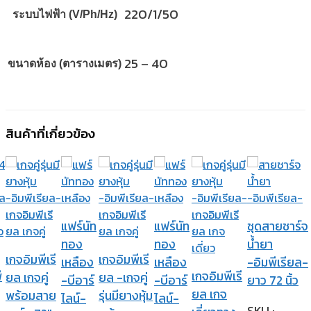
220/1/50
ระบบไฟฟ้า (V/Ph/Hz)
25 – 40
ขนาดห้อง (ตารางเมตร)
สินค้าที่เกี่ยวข้อง
แฟร์นัท
แฟร์นัท
ชุดสายชาร์จ
ทอง
ทอง
น้ำยา
เกจอิมพีเรี
เกจอิมพีเรี
เหลือง
เหลือง
-อิมพีเรียล-
ี
เกจอิมพีเรี
ยล เกจคู่
ยล -เกจคู่
-บีอาร์
-บีอาร์
ยาว 72 นิ้ว
ยล เกจ
พร้อมสาย
รุ่นมียางหุ้ม
ไลน์-
ไลน์-
SKU :