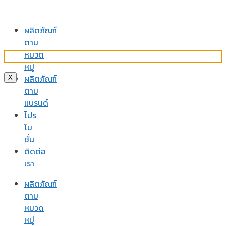
ผลิตภัณฑ์
ตาม
หมวด
หมู่
ผลิตภัณฑ์
X
ตาม
แบรนด์
โปร
โม
ชั่น
ติดต่อ
เรา
ผลิตภัณฑ์
ตาม
หมวด
หมู่