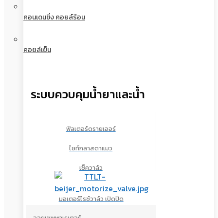
คอนเดนซิ่ง คอยล์ร้อน
คอยล์เย็น
ระบบควบคุมน้ำยาและน้ำ
ฟิลเตอร์ดรายเออร์
ไซท์กลาสตาแมว
เช็ควาล์ว
มอเตอร์ไรซ์วาล์ว เปิดปิด
ออยเซพพาเรเตอร์