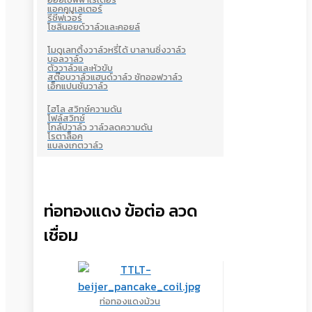
แอคคูมูเลเตอร์
รีซีฟเวอร์
โซลินอยด์วาล์วและคอยล์
โมดูเลทติ้งวาล์วหรี่ได้ บาลานซิ่งวาล์ว
บอลวาล์ว
ตัววาล์วและหัวขับ
สต๊อบวาล์วแฮนด์วาล์ว ชัทออฟวาล์ว
เอ็กแปนชั่นวาล์ว
ไฮโล สวิทซ์ความดัน
โฟล์สวิทซ์
โกล์ปวาล์ว วาล์วลดความดัน
โรตาล็อค
แบลงเกตวาล์ว
ท่อทองแดง ข้อต่อ ลวด
เชื่อม
ท่อทองแดงม้วน