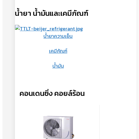
น้ำยา น้ำมันและเคมีภัณฑ์
น้ำยาความเย็น
เคมีภัณฑ์
น้ำมัน
คอนเดนซิ่ง คอยล์ร้อน