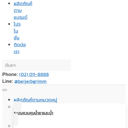
ผลิตภัณฑ์
ตาม
แบรนด์
โปร
โม
ชั่น
ติดต่อ
เรา
(02) 011-8888
Phone:
@beijerbgrimm
Line:
ผลิตภัณฑ์ตามหมวดหมู่
ระบบควบคุมน้ำยาและน้ำ