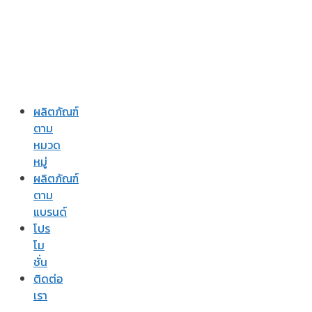
ผลิตภัณฑ์
ตาม
หมวด
หมู่
ผลิตภัณฑ์
ตาม
แบรนด์
โปร
โม
ชั่น
ติดต่อ
เรา