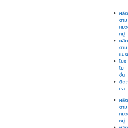
ผลิต
ตาม
หมว
หมู่
ผลิต
ตาม
แบร
โปร
โม
ชั่น
ติดต
เรา
ผลิต
ตาม
หมว
หมู่
ผลิต