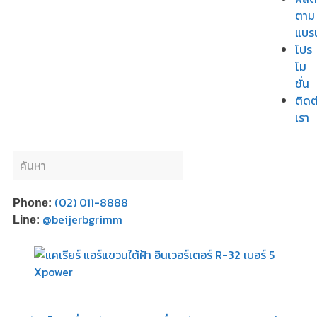
ตาม
แบร
โปร
โม
ชั่น
ติดต
เรา
(02) 011-8888
Phone:
@beijerbgrimm
Line: