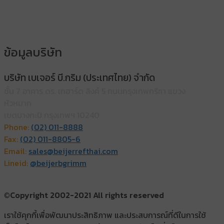
ข้อมูลบริษัท
บริษัท เบเจอร์ บี.กริม (ประเทศไทย) จำกัด
ชั้น 7 อาคาร ดร. เกฮาร์ด ลิงค์ 5 ถนนกรุงเทพกรีฑา แขวง
หัวหมาก
เขตบางกะปิ กรุงเทพฯ 10240
Phone:
(02) 011-8888
Fax:
(02) 011-8805-6
Email:
sales@beijerrefthai.com
Lineid:
@beijerbgrimm
©Copyright 2002-2021 All rights reserved
เราใช้คุกกี้เพื่อพัฒนาประสิทธิภาพ และประสบการณ์ที่ดีในการใช้