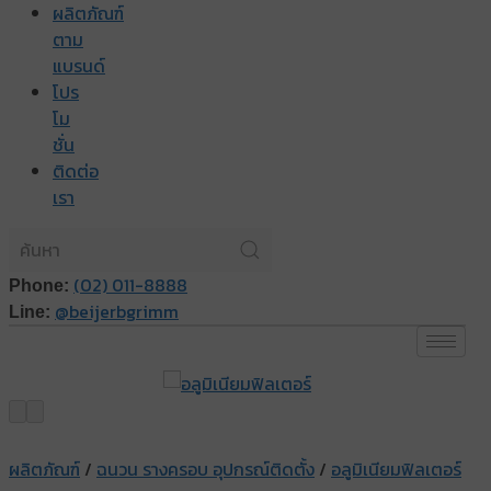
ผลิตภัณฑ์
ตาม
แบรนด์
โปร
โม
ชั่น
ติดต่อ
เรา
(02) 011-8888
Phone:
@beijerbgrimm
Line:
ผลิตภัณฑ์
/
ฉนวน รางครอบ อุปกรณ์ติดตั้ง
/
อลูมิเนียมฟิลเตอร์