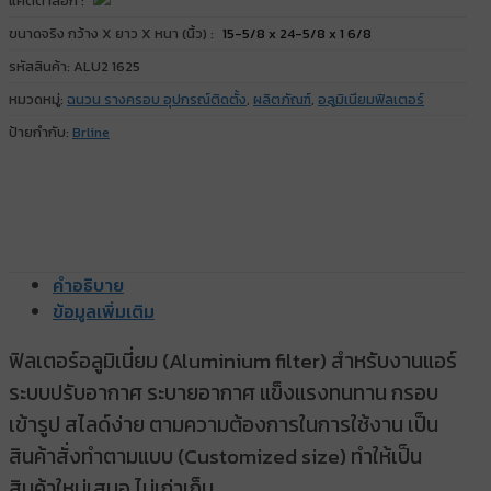
แคตตาล็อก :
ขนาดจริง กว้าง X ยาว X หนา (นิ้ว) :
15-5/8 x 24-5/8 x 1 6/8
รหัสสินค้า:
ALU2 1625
หมวดหมู่:
ฉนวน รางครอบ อุปกรณ์ติดตั้ง
,
ผลิตภัณฑ์
,
อลูมิเนียมฟิลเตอร์
ป้ายกำกับ:
Brline
คำอธิบาย
ข้อมูลเพิ่มเติม
ฟิลเตอร์อลูมิเนี่ยม (Aluminium filter) สำหรับงานแอร์
ระบบปรับอากาศ ระบายอากาศ แข็งแรงทนทาน กรอบ
เข้ารูป สไลด์ง่าย ตามความต้องการในการใช้งาน เป็น
สินค้าสั่งทำตามแบบ (Customized size) ทำให้เป็น
สินค้าใหม่เสมอ ไม่เก่าเก็บ