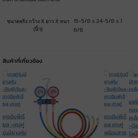
15-5/8 x 24-5/8 x 1
ขนาดจริง กว้าง X ยาว X หนา
6/8
(นิ้ว)
สินค้าที่เกี่ยวข้อง
แฟร์
ทอ
เกจอิมพีเรี
เกจอิมพีเรี
เหล
ยล -เกจคู่
ยล เกจคู่
-บีอ
รุ่นมียางหุ้ม
พร้อมสาย
ไลน์