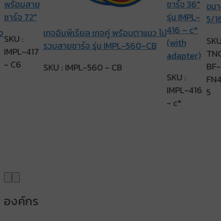
พร้อมสาย
ชาร์จ 36″
ขนา
ชาร์จ 72″
รุ่น IMPL-
5/1
416 – c*
จ
เกจอิมพีเรียล เกจคู่ พร้อมตาแมว ไม่
SKU :
SKU
(with
รวมสายชาร์จ รุ่น IMPL-560-CB
IMPL-417
TN
adapter)
- C6
BF-
SKU : IMPL-560 - CB
SKU :
FN4
IMPL-416
5
- c*
องค์กร