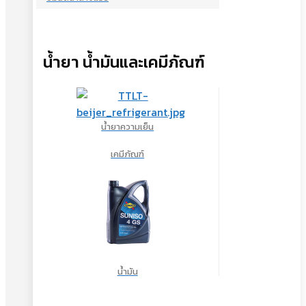
น้ำยา น้ำมันและเคมีภัณฑ์
น้ำยาความเย็น
เคมีภัณฑ์
น้ำมัน