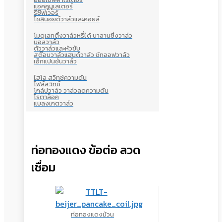
แอคคูมูเลเตอร์
รีซีฟเวอร์
โซลินอยด์วาล์วและคอยล์
โมดูเลทติ้งวาล์วหรี่ได้ บาลานซิ่งวาล์ว
บอลวาล์ว
ตัววาล์วและหัวขับ
สต๊อบวาล์วแฮนด์วาล์ว ชัทออฟวาล์ว
เอ็กแปนชั่นวาล์ว
ไฮโล สวิทซ์ความดัน
โฟล์สวิทซ์
โกล์ปวาล์ว วาล์วลดความดัน
โรตาล็อค
แบลงเกตวาล์ว
ท่อทองแดง ข้อต่อ ลวด
เชื่อม
ท่อทองแดงม้วน