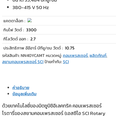
380-415 V 50 Hz
แคตตาล็อก :
กินไฟ วัตต์ :
3300
กิโลวัตต์ ออก :
2.7
ประสิทธิภาพ อีอีอาร์ บีทียู/ชม วัตต์ :
10.75
รหัสสินค้า:
NN40YCAMT
หมวดหมู่:
คอมเพรสเซอร์
,
ผลิตภัณฑ์
,
สยามคอมเพรสเซอร์ SCI
ป้ายกำกับ:
SCI
คำอธิบาย
ข้อมูลเพิ่มเติม
ด้วยเทคโนโลยี่ของมิตซูบิชิอิเลคทริค คอมเพรสเซอร์
โรตารี่ของสยามคอมเพรสเซอร์ (เอสซีไอ SCI Rotary