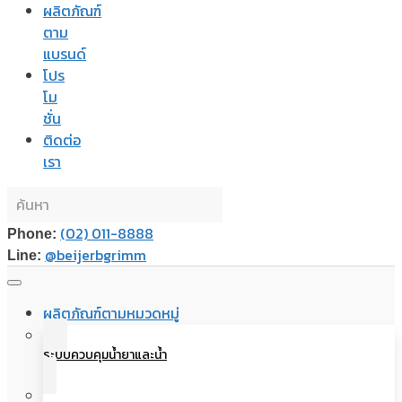
ผลิตภัณฑ์
ตาม
แบรนด์
โปร
โม
ชั่น
ติดต่อ
เรา
(02) 011-8888
Phone:
@beijerbgrimm
Line:
ผลิตภัณฑ์ตามหมวดหมู่
ระบบควบคุมน้ำยาและน้ำ