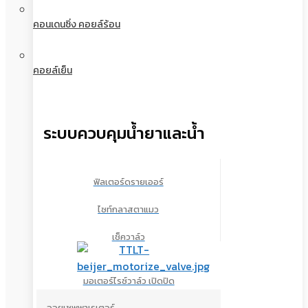
คอนเดนซิ่ง คอยล์ร้อน
คอยล์เย็น
ระบบควบคุมน้ำยาและน้ำ
ฟิลเตอร์ดรายเออร์
ไซท์กลาสตาแมว
เช็ควาล์ว
มอเตอร์ไรซ์วาล์ว เปิดปิด
ออยเซพพาเรเตอร์