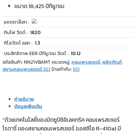
ขนาด 18,425 บีทียู/ชม
แคตตาล็อก :
กินไฟ วัตต์ :
1820
กิโลวัตต์ ออก :
1.3
ประสิทธิภาพ EER บีทียู/ชม วัตต์ :
10.12
รหัสสินค้า:
NN21VBAMT
หมวดหมู่:
คอมเพรสเซอร์
,
ผลิตภัณฑ์
,
สยามคอมเพรสเซอร์ SCI
ป้ายกำกับ:
SCI
คำอธิบาย
ข้อมูลเพิ่มเติม
“ด้วยเทคโนโลยี่ของมิตซูบิชิอิเลคทริค คอมเพรสเซอร์
โรตารี่ ของสยามคอมเพรสเซอร์ (เอสซีไอ R-410a) มี