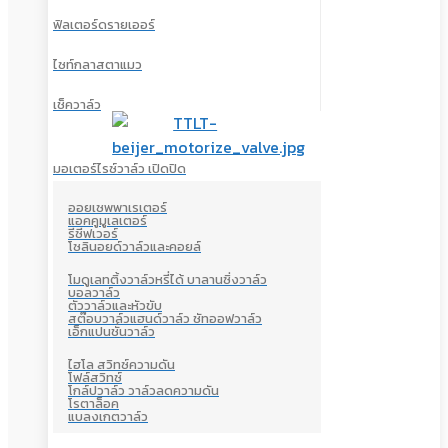
ฟิลเตอร์ดรายเออร์
ไซท์กลาสตาแมว
เช็ควาล์ว
มอเตอร์ไรซ์วาล์ว เปิดปิด
ออยเซพพาเรเตอร์
แอคคูมูเลเตอร์
รีซีฟเวอร์
โซลินอยด์วาล์วและคอยล์
โมดูเลทติ้งวาล์วหรี่ได้ บาลานซิ่งวาล์ว
บอลวาล์ว
ตัววาล์วและหัวขับ
สต๊อบวาล์วแฮนด์วาล์ว ชัทออฟวาล์ว
เอ็กแปนชั่นวาล์ว
ไฮโล สวิทซ์ความดัน
โฟล์สวิทซ์
โกล์ปวาล์ว วาล์วลดความดัน
โรตาล็อค
แบลงเกตวาล์ว