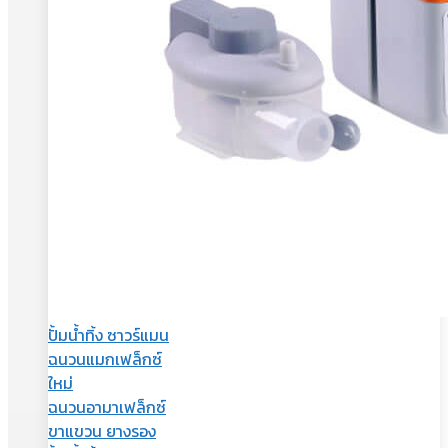
ปั้มน้ำทิ้ง ซาวร์แมน
ฉนวนแมกเฟล็กซ์
ใหม่
ฉนวนอามาเฟล็กซ์
ขาแขวน ยางรอง