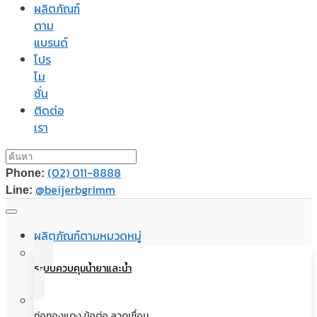
ผลิตภัณฑ์
ตาม
แบรนด์
โปร
โม
ชั่น
ติดต่อ
เรา
(02) 011-8888
Phone:
@beijerbgrimm
Line:
ผลิตภัณฑ์ตามหมวดหมู่
ระบบควบคุมน้ำยาและน้ำ
ท่อทองแดง ข้อต่อ ลวดเชื่อม