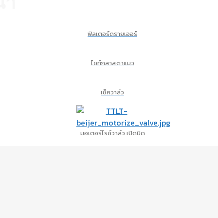
้ำ
ฟิลเตอร์ดรายเออร์
ไซท์กลาสตาแมว
เช็ควาล์ว
มอเตอร์ไรซ์วาล์ว เปิดปิด