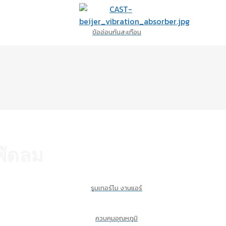
ข้ออ่อนกันสะเทือน
พัดลม
รูมเทอร์โม งานแอร์
ควบคุมอุณหภูมิ