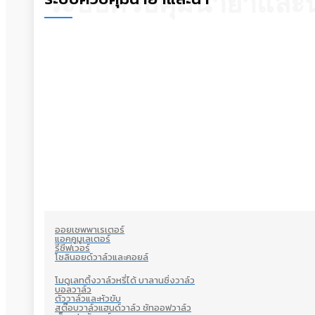
ระบบควบคุมน้ำยาและน
ออยเซพพาเรเตอร์
แอคคูมูเลเตอร์
รีซีฟเวอร์
โซลินอยด์วาล์วและคอยล์
โมดูเลทติ้งวาล์วหรี่ได้ บาลานซิ่งวาล์ว
บอลวาล์ว
ตัววาล์วและหัวขับ
สต๊อบวาล์วแฮนด์วาล์ว ชัทออฟวาล์ว