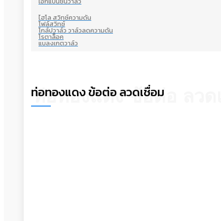
เอ็กแปนชั่นวาล์ว
ไฮโล สวิทซ์ความดัน
โฟล์สวิทซ์
โกล์ปวาล์ว วาล์วลดความดัน
โรตาล็อค
แบลงเกตวาล์ว
ท่อทองแดง ข้อต่อ ลวดเชื่อม
ท่อทองแดง ข้อต่อ ลวดเ