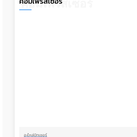
คอมเพรสเซอร์
คอมเพรสเซอร์
อะไหล่บิทเซอร์