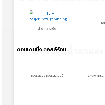
เค
น้ำยาความเย็น
คอนเดนซิ่ง คอยล์ร้อน
ระบบควบคุมน้ำยาและ
คอนเดนซิ่ง คอนเดนเซอร์
แผ่นเพลทแลก