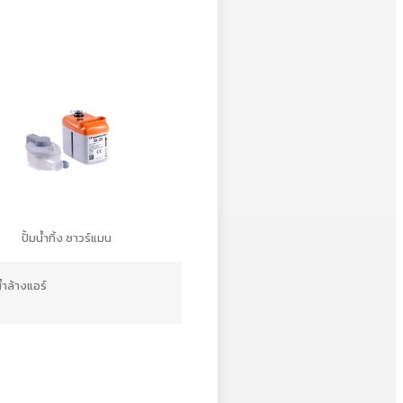
ปั้มน้ำทิ้ง ซาวร์แมน
น้ำล้างแอร์