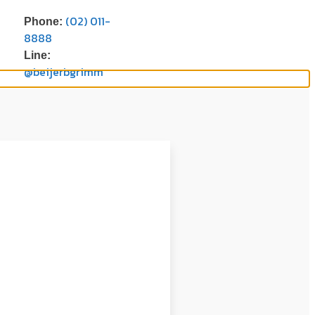
(02) 011-
Phone:
8888
Line:
@beijerbgrimm