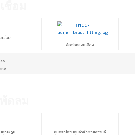
ชื่อม
ดเชื่อม
ข้อต่อทองเหลือง
bco
I
line
 พัดลม
มอุณหภูมิ
อุปกรณ์ควบคุมกำลังด้วยความถี่