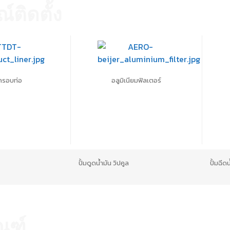
ติดตั้ง
ครอบท่อ
อลูมิเนียมฟิลเตอร์
ปั้มดูดน้ำมัน วิปคูล
ปั้มฉีด
ณฑ์