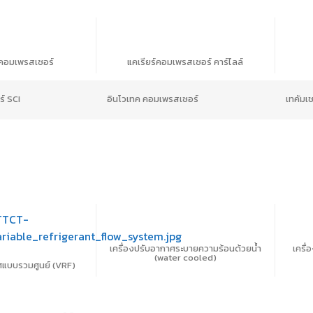
คอมเพรสเซอร์
แคเรียร์คอมเพรสเซอร์ คาร์ไลล์
์ SCI
อินโวเทค คอมเพรสเซอร์
เทคัมเ
เครื่องปรับอากาศระบายความร้อนด้วยน้ำ
เครื่
(water cooled)
ศแบบรวมศูนย์ (VRF)