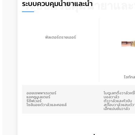
ระบบควบคุมน้ำยาและน้ำ
ระบบควบคุมน้ำยาและ
ฟิลเตอร์ดรายเออร์
ไซท์ก
ออยเซพพาเรเตอร์
โมดูเลทติ้งวาล์วหรี
แอคคูมูเลเตอร์
บอลวาล์ว
รีซีฟเวอร์
ตัววาล์วและหัวขับ
โซลินอยด์วาล์วและคอยล์
สต๊อบวาล์วแฮนด์วา
เอ็กแปนชั่นวาล์ว