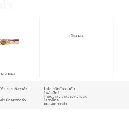
น้ำ
เช็ควาล์ว
ลาสตาแมว
่ได้ บาลานซิ่งวาล์ว
ไฮโล สวิทซ์ความดัน
โฟล์สวิทซ์
โกล์ปวาล์ว วาล์วลดความดัน
ล์ว ชัทออฟวาล์ว
โรตาล็อค
แบลงเกตวาล์ว