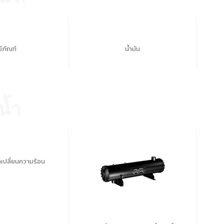
มีภัณฑ์
น้ำมัน
น้ำ
เปลี่ยนความร้อน