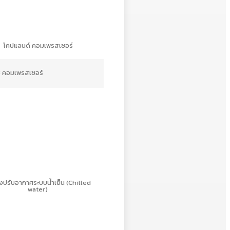
โคปแลนด์ คอมเพรสเซอร์
ช คอมเพรสเซอร์
องปรับอากาศระบบน้ำเย็น (Chilled
water)