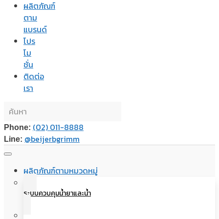
ผลิตภัณฑ์
ตาม
แบรนด์
โปร
โม
ชั่น
ติดต่อ
เรา
(02) 011-8888
Phone:
@beijerbgrimm
Line:
ผลิตภัณฑ์ตามหมวดหมู่
ระบบควบคุมน้ำยาและน้ำ