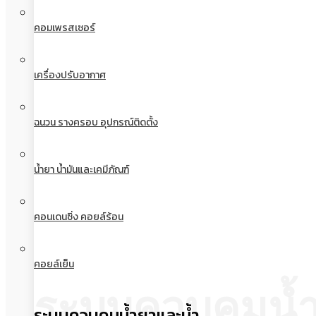
คอมเพรสเซอร์
เครื่องปรับอากาศ
ฉนวน รางครอบ อุปกรณ์ติดตั้ง
น้ำยา น้ำมันและเคมีภัณฑ์
คอนเดนซิ่ง คอยล์ร้อน
คอยล์เย็น
ระบบควบคุมน้
ระบบควบคุมน้ำยาและน้ำ