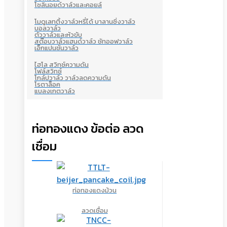
โซลินอยด์วาล์วและคอยล์
โมดูเลทติ้งวาล์วหรี่ได้ บาลานซิ่งวาล์ว
บอลวาล์ว
ตัววาล์วและหัวขับ
สต๊อบวาล์วแฮนด์วาล์ว ชัทออฟวาล์ว
เอ็กแปนชั่นวาล์ว
ไฮโล สวิทซ์ความดัน
โฟล์สวิทซ์
โกล์ปวาล์ว วาล์วลดความดัน
โรตาล็อค
แบลงเกตวาล์ว
ท่อทองแดง ข้อต่อ ลวด
เชื่อม
ท่อทองแดงม้วน
ลวดเชื่อม