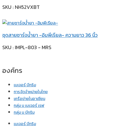
SKU : NH52VXBT
ชุดสายชาร์จน้ำยา -อิมพีเรียล- ความยาว 36 นิ้ว
SKU : IMPL-803 - MRS
องค์กร
เบเจอร์ บีกริม
การจัดจำหน่ายในไทย
เครือข่ายในอาเซียน
กลุ่ม บ เบเจอร์ เรฟ
กลุ่ม บ บีกริม
เบเจอร์ บีกริม