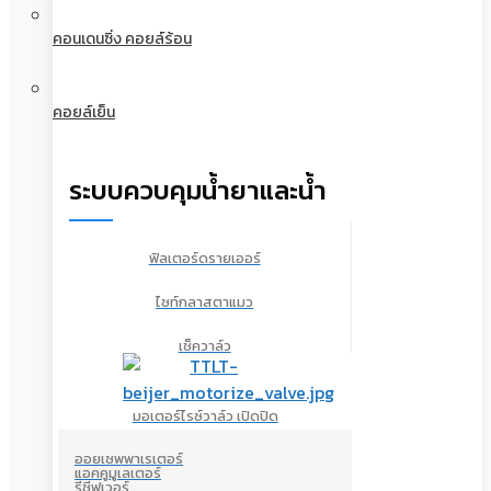
คอนเดนซิ่ง คอยล์ร้อน
คอยล์เย็น
ระบบควบคุมน้ำยาและน้ำ
ฟิลเตอร์ดรายเออร์
ไซท์กลาสตาแมว
เช็ควาล์ว
มอเตอร์ไรซ์วาล์ว เปิดปิด
ออยเซพพาเรเตอร์
แอคคูมูเลเตอร์
รีซีฟเวอร์