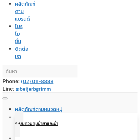
ผลิตภัณฑ์
ตาม
แบรนด์
โปร
โม
ชั่น
ติดต่อ
เรา
(02) 011-8888
Phone:
@beijerbgrimm
Line:
ผลิตภัณฑ์ตามหมวดหมู่
ระบบควบคุมน้ำยาและน้ำ