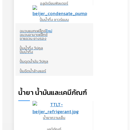
อลูมิเนียมฟิลเตอร์
ปั้มน้ำทิ้ง ซาวร์แมน
ฉนวนแมกเฟล็กซ์
ใหม่
ฉนวนอามาเฟล็กซ์
ขาแขวน ยางรอง
ปั้มน้ำทิ้ง วิปคูล
ปั้มน้ำทิ้ง
ปั้มดูดน้ำมัน วิปคูล
ปั้มฉีดน้ำล้างแอร์
น้ำยา น้ำมันและเคมีภัณฑ์
น้ำยาความเย็น
เคมีภัณฑ์