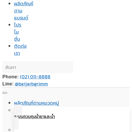
ผลิตภัณฑ์
ตาม
แบรนด์
โปร
โม
ชั่น
ติดต่อ
เรา
(02) 011-8888
Phone:
@beijerbgrimm
Line:
ผลิตภัณฑ์ตามหมวดหมู่
ระบบควบคุมน้ำยาและน้ำ