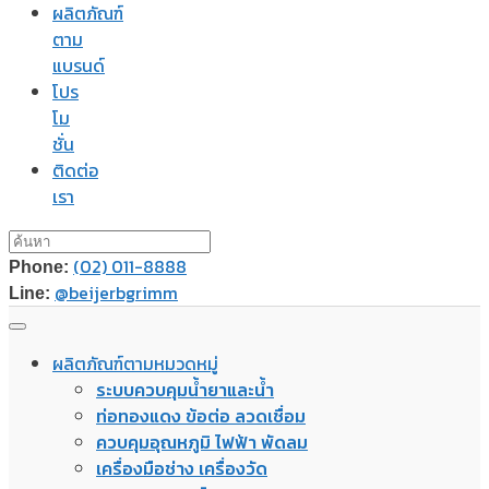
ผลิตภัณฑ์
ตาม
แบรนด์
โปร
โม
ชั่น
ติดต่อ
เรา
(02) 011-8888
Phone:
@beijerbgrimm
Line:
ผลิตภัณฑ์ตามหมวดหมู่
ระบบควบคุมน้ำยาและน้ำ
ท่อทองแดง ข้อต่อ ลวดเชื่อม
ควบคุมอุณหภูมิ ไฟฟ้า พัดลม
เครื่องมือช่าง เครื่องวัด