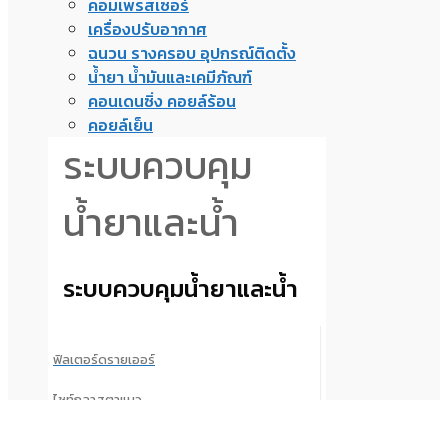
คอมเพรสเซอร์
เครื่องปรับอากาศ
ฉนวน รางครอบ อุปกรณ์ติดตั้ง
น้ำยา น้ำมันและเคมีภัณฑ์
คอนเดนซิ่ง คอยล์ร้อน
คอยล์เย็น
ระบบควบคุม
น้ำยาและน้ำ
ระบบควบคุมน้ำยาและน้ำ
ฟิลเตอร์ดรายเออร์
ไซท์กลาสตาแมว
เช็ควาล์ว