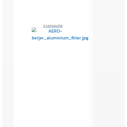
รางครอบท่อ