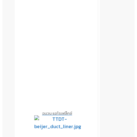
ฉนวน แอโรเฟล็กซ์