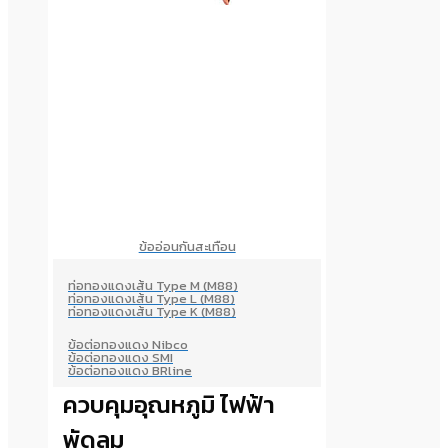
ข้ออ่อนกันสะเทือน
ท่อทองแดงเส้น Type M (M88)
ท่อทองแดงเส้น Type L (M88)
ท่อทองแดงเส้น Type K (M88)
ข้อต่อทองแดง Nibco
ข้อต่อทองแดง SMI
ข้อต่อทองแดง BRline
ควบคุมอุณหภูมิ ไฟฟ้า
พัดลม