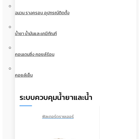
ฉนวน รางครอบ อุปกรณ์ติดตั้ง
น้ำยา น้ำมันและเคมีภัณฑ์
คอนเดนซิ่ง คอยล์ร้อน
คอยล์เย็น
ระบบควบคุมน้ำยาและน้ำ
ฟิลเตอร์ดรายเออร์