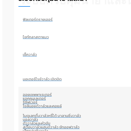
ระบบควบคุมน้ำยาและน
ฟิลเตอร์ดรายเออร์
ไซท์กลาสตาแมว
เช็ควาล์ว
มอเตอร์ไรซ์วาล์ว เปิดปิด
ออยเซพพาเรเตอร์
แอคคูมูเลเตอร์
รีซีฟเวอร์
โซลินอยด์วาล์วและคอยล์
โมดูเลทติ้งวาล์วหรี่ได้ บาลานซิ่งวาล์ว
บอลวาล์ว
ตัววาล์วและหัวขับ
สต๊อบวาล์วแฮนด์วาล์ว ชัทออฟวาล์ว
เอ็กแปนชั่นวาล์ว