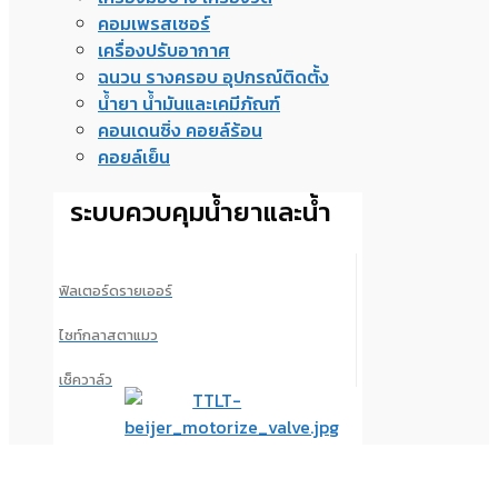
คอมเพรสเซอร์
เครื่องปรับอากาศ
ฉนวน รางครอบ อุปกรณ์ติดตั้ง
น้ำยา น้ำมันและเคมีภัณฑ์
คอนเดนซิ่ง คอยล์ร้อน
คอยล์เย็น
ระบบควบคุมน้ำยาและน้ำ
ฟิลเตอร์ดรายเออร์
ไซท์กลาสตาแมว
เช็ควาล์ว
มอเตอร์ไรซ์วาล์ว เปิดปิด
ออยเซพพาเรเตอร์