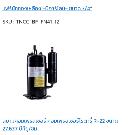
แฟร์นัททองเหลือง -บีอาร์ไลน์- ขนาด 3/4″
SKU : TNCC-BF-FN41-12
สยามคอมเพรสเซอร์ คอมเพรสเซอร์โรตารี่ R-22 ขนาด
27,637 บีทียู/ชม