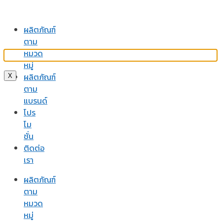
ผลิตภัณฑ์
ตาม
หมวด
หมู่
ผลิตภัณฑ์
X
ตาม
แบรนด์
โปร
โม
ชั่น
ติดต่อ
เรา
ผลิตภัณฑ์
ตาม
หมวด
หมู่