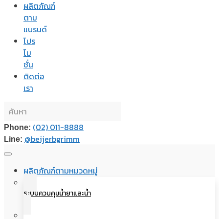
ผลิตภัณฑ์
ตาม
แบรนด์
โปร
โม
ชั่น
ติดต่อ
เรา
(02) 011-8888
Phone:
@beijerbgrimm
Line:
ผลิตภัณฑ์ตามหมวดหมู่
ระบบควบคุมน้ำยาและน้ำ