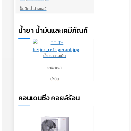
ปั้มฉีดน้ำล้างแอร์
น้ำยา น้ำมันและเคมีภัณฑ์
น้ำยาความเย็น
เคมีภัณฑ์
น้ำมัน
คอนเดนซิ่ง คอยล์ร้อน