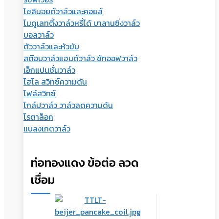
โซลินอยด์วาล์วและคอยล์
โมดูเลทติ้งวาล์วหรี่ได้ บาลานซิ่งวาล์ว
บอลวาล์ว
ตัววาล์วและหัวขับ
สต๊อบวาล์วแฮนด์วาล์ว ชัทออฟวาล์ว
เอ็กแปนชั่นวาล์ว
ไฮโล สวิทซ์ความดัน
โฟล์สวิทซ์
โกล์ปวาล์ว วาล์วลดความดัน
โรตาล็อค
แบลงเกตวาล์ว
ท่อทองแดง ข้อต่อ ลวด
เชื่อม