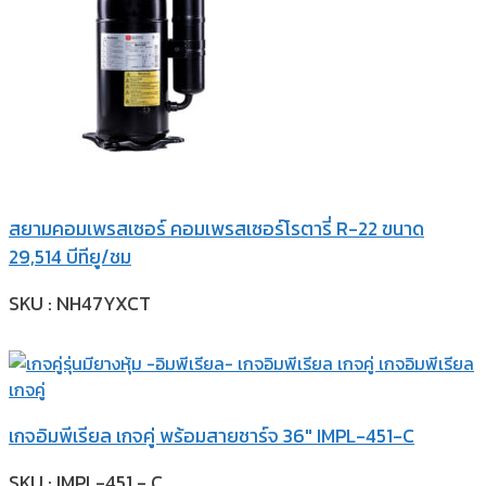
สยามคอมเพรสเซอร์ คอมเพรสเซอร์โรตารี่ R-22 ขนาด
29,514 บีทียู/ชม
SKU : NH47YXCT
เกจอิมพีเรียล เกจคู่ พร้อมสายชาร์จ 36″ IMPL-451-C
SKU : IMPL-451 - C