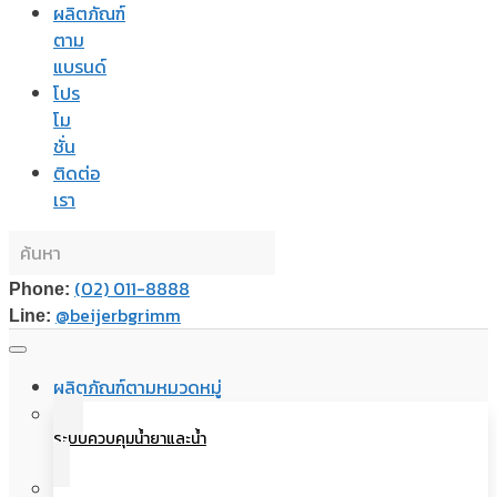
ผลิตภัณฑ์
ตาม
แบรนด์
โปร
โม
ชั่น
ติดต่อ
เรา
(02) 011-8888
Phone:
@beijerbgrimm
Line:
ผลิตภัณฑ์ตามหมวดหมู่
ระบบควบคุมน้ำยาและน้ำ