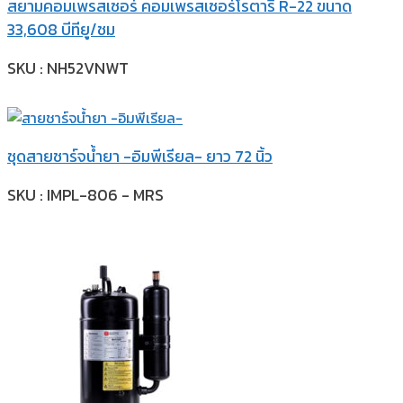
สยามคอมเพรสเซอร์ คอมเพรสเซอร์โรตารี่ R-22 ขนาด
33,608 บีทียู/ชม
SKU : NH52VNWT
ชุดสายชาร์จน้ำยา -อิมพีเรียล- ยาว 72 นิ้ว
SKU : IMPL-806 - MRS