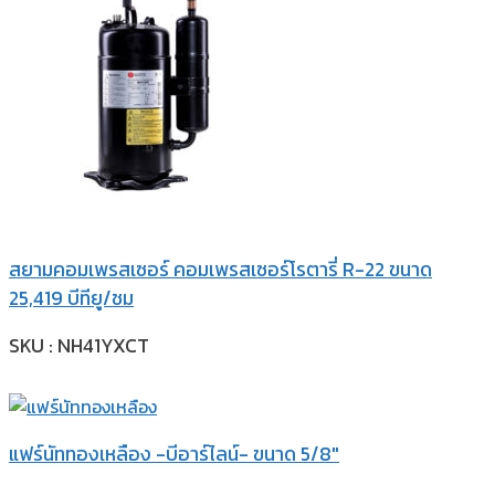
สยามคอมเพรสเซอร์ คอมเพรสเซอร์โรตารี่ R-22 ขนาด
25,419 บีทียู/ชม
SKU : NH41YXCT
แฟร์นัททองเหลือง -บีอาร์ไลน์- ขนาด 5/8″