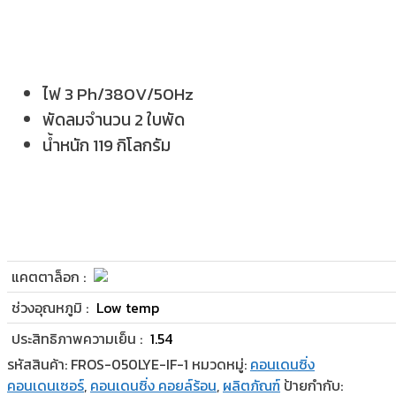
ไฟ 3 Ph/380V/50Hz
พัดลมจำนวน 2 ใบพัด
น้ำหนัก 119 กิโลกรัม
แคตตาล็อก :
ช่วงอุณหภูมิ :
Low temp
ประสิทธิภาพความเย็น :
1.54
รหัสสินค้า:
FROS-050LYE-IF-1
หมวดหมู่:
คอนเดนซิ่ง
คอนเดนเซอร์
,
คอนเดนซิ่ง คอยล์ร้อน
,
ผลิตภัณฑ์
ป้ายกำกับ: