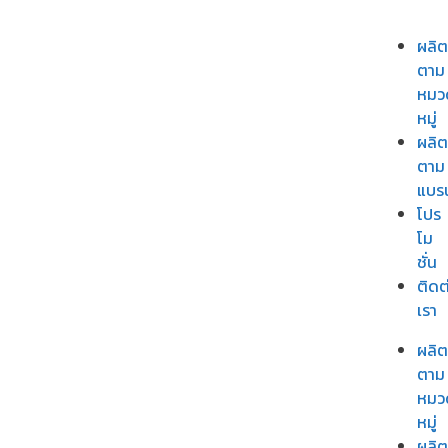
ผลิต
ตาม
หมว
หมู่
ผลิต
ตาม
แบร
โปร
โม
ชั่น
ติดต
เรา
ผลิต
ตาม
หมว
หมู่
ผลิต