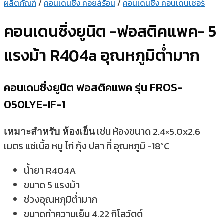
ผลิตภัณฑ์
/
คอนเดนซิ่ง คอยล์ร้อน
/
คอนเดนซิ่ง คอนเดนเซอร์
คอนเดนซิ่งยูนิต -ฟอสติคแพค- 5
แรงม้า R404a อุณหภูมิต่ำมาก
คอนเดนซิ่งยูนิต ฟอสติคแพค รุ่น FROS-
050LYE-IF-1
เช่น ห้องขนาด 2.4×5.0x2.6
เหมาะสำหรับ ห้องเย็น
เมตร แช่เนื้อ หมู ไก่ กุ้ง ปลา ที่ อุณหภูมิ -18°C
น้ำยา R404A
ขนาด 5 แรงม้า
ช่วงอุณหภุมิต่ำมาก
ขนาดทำความเย็น 4.22 กิโลวัตต์