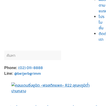
ตาม
แบร
โปร
โม
ชั่น
ติดต
เรา
(02) 011-8888
Phone:
@beijerbgrimm
Line: