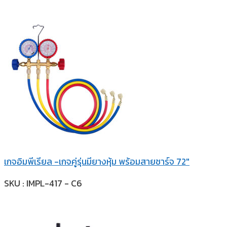
เกจอิมพีเรียล -เกจคู่รุ่นมียางหุ้ม พร้อมสายชาร์จ 72″
SKU : IMPL-417 - C6