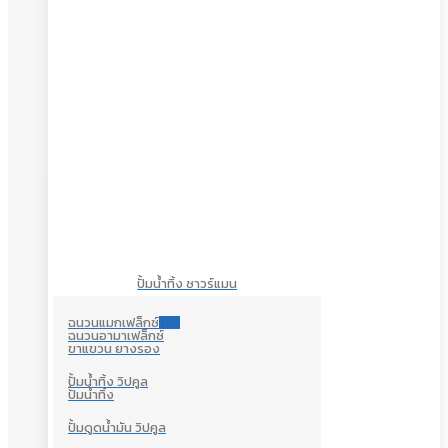
ปั้มน้ำทิ้ง ซาวร์แมน
ฉนวนแมกเฟล็กซ์
ใหม่
ฉนวนอามาเฟล็กซ์
ขาแขวน ยางรอง
ปั้มน้ำทิ้ง วิปคูล
ปั้มน้ำทิ้ง
ปั้มดูดน้ำมัน วิปคูล