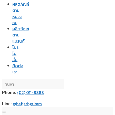
ผลิตภัณฑ์
ตาม
หมวด
หมู่
ผลิตภัณฑ์
ตาม
แบรนด์
โปร
โม
ชั่น
ติดต่อ
เรา
(02) 011-8888
Phone:
@beijerbgrimm
Line: