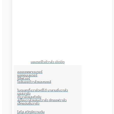
มอเตอร์ไรซ์วาล์ว เปิดปิด
ออยเซพพาเรเตอร์
แอคคูมูเลเตอร์
รีซีฟเวอร์
โซลินอยด์วาล์วและคอยล์
โมดูเลทติ้งวาล์วหรี่ได้ บาลานซิ่งวาล์ว
บอลวาล์ว
ตัววาล์วและหัวขับ
สต๊อบวาล์วแฮนด์วาล์ว ชัทออฟวาล์ว
เอ็กแปนชั่นวาล์ว
ไฮโล สวิทซ์ความดัน