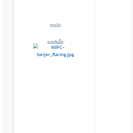
เกจวัด
แวคคั่มปั๊ม