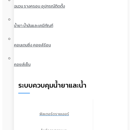
ฉนวน รางครอบ อุปกรณ์ติดตั้ง
น้ำยา น้ำมันและเคมีภัณฑ์
คอนเดนซิ่ง คอยล์ร้อน
คอยล์เย็น
ระบบควบคุมน้ำยาและน้ำ
ฟิลเตอร์ดรายเออร์