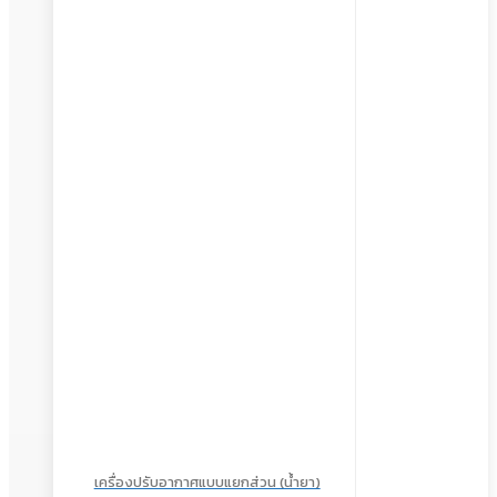
เครื่องปรับอากาศแบบแยกส่วน (น้ำยา)