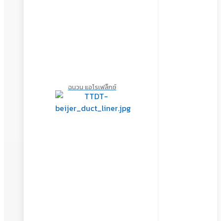
ฉนวน แอโรเฟล็กซ์