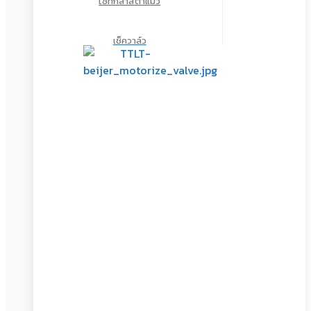
ไซท์กลาสตาแมว
เช็ควาล์ว