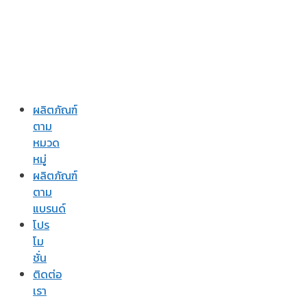
ผลิตภัณฑ์
ตาม
หมวด
หมู่
ผลิตภัณฑ์
ตาม
แบรนด์
โปร
โม
ชั่น
ติดต่อ
เรา