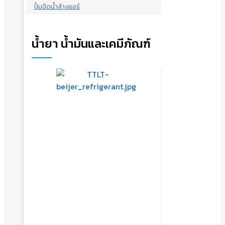
ปั้มฉีดน้ำล้างแอร์
น้ำยา น้ำมันและเคมีภัณฑ์