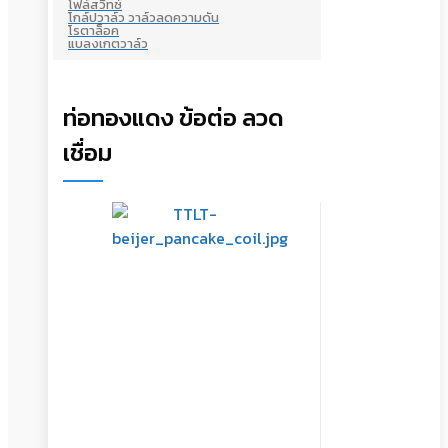
โฟล์สวิทซ์
โกล์ปวาล์ว วาล์วลดความดัน
โรตาล็อค
แบลงเกตวาล์ว
ท่อทองแดง ข้อต่อ ลวด
เชื่อม