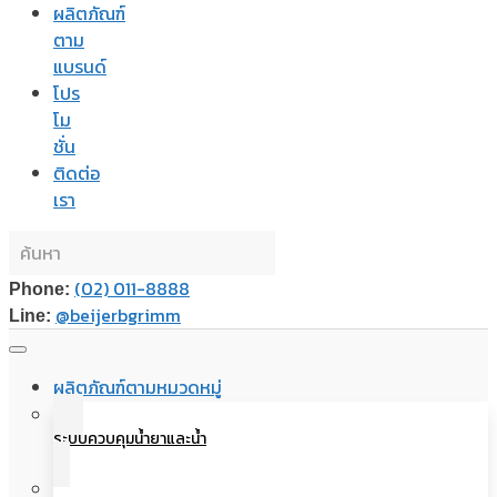
ผลิตภัณฑ์
ตาม
แบรนด์
โปร
โม
ชั่น
ติดต่อ
เรา
(02) 011-8888
Phone:
@beijerbgrimm
Line:
ผลิตภัณฑ์ตามหมวดหมู่
ระบบควบคุมน้ำยาและน้ำ