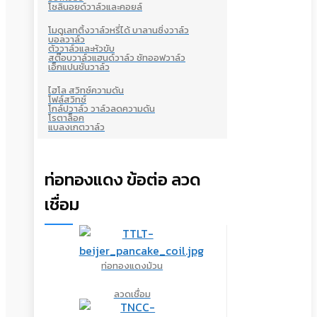
โซลินอยด์วาล์วและคอยล์
โมดูเลทติ้งวาล์วหรี่ได้ บาลานซิ่งวาล์ว
บอลวาล์ว
ตัววาล์วและหัวขับ
สต๊อบวาล์วแฮนด์วาล์ว ชัทออฟวาล์ว
เอ็กแปนชั่นวาล์ว
ไฮโล สวิทซ์ความดัน
โฟล์สวิทซ์
โกล์ปวาล์ว วาล์วลดความดัน
โรตาล็อค
แบลงเกตวาล์ว
ท่อทองแดง ข้อต่อ ลวด
เชื่อม
ท่อทองแดงม้วน
ลวดเชื่อม