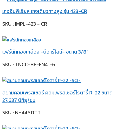
เกจอิมพีเรียล เกจเดี่ยวทางสูง รุ่น 423-CR
SKU : IMPL-423 - CR
แฟร์นัททองเหลือง -บีอาร์ไลน์- ขนาด 3/8″
SKU : TNCC-BF-FN41-6
สยามคอมเพรสเซอร์ คอมเพรสเซอร์โรตารี่ R-22 ขนาด
27,637 บีทียู/ชม
SKU : NH44YDTT