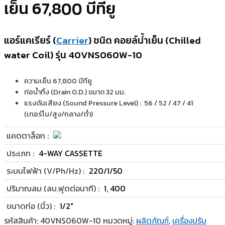
เย็น 67,800 บีทียู
แอร์แคเรียร์ (
Carrier
) ชนิด คอยล์น้ำเย็น (Chilled
water Coil) รุ่น 40VNS060W-10
ความเย็น 67,800 บีทียู
ท่อน้ำทิ้ง (Drain O.D.) ขนาด 32 มม.
แรงดันเสียง (Sound Pressure Level) : 56 / 52 / 47 / 41
(เทอร์โบ/สูง/กลาง/ต่ำ)
แคตตาล็อก :
ประเภท :
4-WAY CASSETTE
ระบบไฟฟ้า (V/Ph/Hz) :
220/1/50
ปริมาณลม (ลบ.ฟุตต่อนาที) :
1, 400
ขนาดท่อ (นิ้ว) :
1/2"
รหัสสินค้า:
40VNS060W-10
หมวดหมู่:
ผลิตภัณฑ์
,
เครื่องปรับ