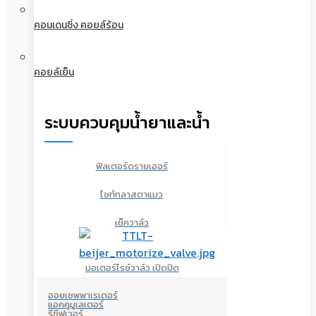
คอนเดนซิ่ง คอยล์ร้อน
คอยล์เย็น
ระบบควบคุมน้ำยาและน้ำ
ฟิลเตอร์ดรายเออร์
ไซท์กลาสตาแมว
เช็ควาล์ว
มอเตอร์ไรซ์วาล์ว เปิดปิด
ออยเซพพาเรเตอร์
แอคคูมูเลเตอร์
รีซีฟเวอร์