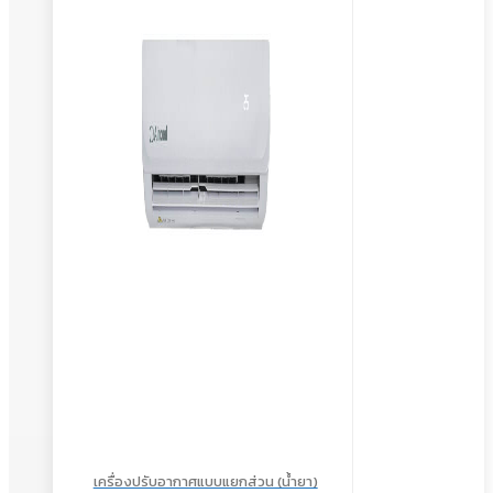
เครื่องปรับอากาศแบบแยกส่วน (น้ำยา)